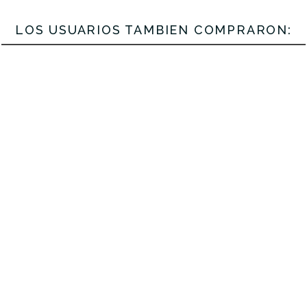
LOS USUARIOS TAMBIÉN COMPRARON:
No hay características para compar