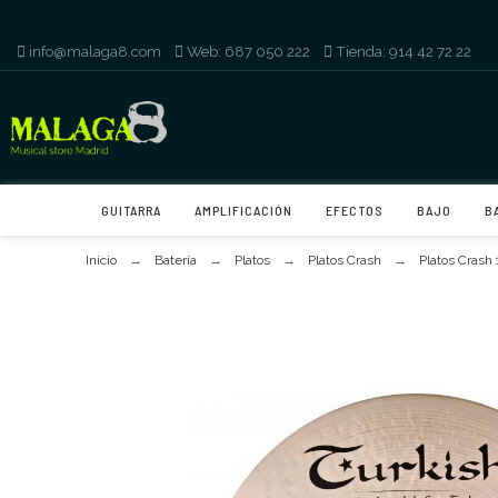
info@malaga8.com
-
Web: 687 050 222
-
Tienda: 914 42 72 22
GUITARRA
AMPLIFICACIÓN
EFECTOS
BAJO
B
Inicio
Batería
Platos
Platos Crash
Platos Crash 