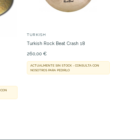
TURKISH
ZILDJIAN
Turkish Rock Beat Crash 18
Zildjian 
260,00 €
379,00 €
ACTUALMENTE SIN STOCK - CONSULTA CON
ACTUALMEN
NOSOTROS PARA PEDIRLO
NOSOTROS 
 CON