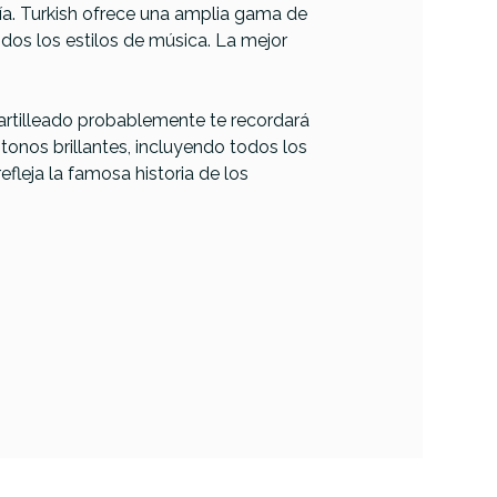
ría. Turkish ofrece una amplia gama de
todos los estilos de música. La mejor
 martilleado probablemente te recordará
 tonos brillantes, incluyendo todos los
leja la famosa historia de los
Paiste Giant Beat
 Wild
Thin Crash 18
18
254,00 €