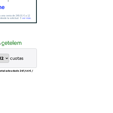
n
cuotas
total adeudado
261,46 €
/