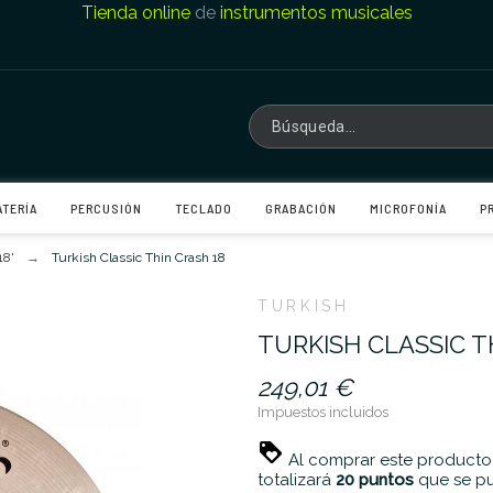
Tienda online
de
instrumentos musicales
ATERÍA
PERCUSIÓN
TECLADO
GRABACIÓN
MICROFONÍA
P
18'
Turkish Classic Thin Crash 18
TURKISH
TURKISH CLASSIC T
249,01 €
Impuestos incluidos
Al comprar este producto
totalizará
20
puntos
que se pu