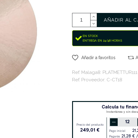
AÑADIR AL C
EN STOCK
ENTREGA EN 24/48 HORAS
Añadir a favoritos
A
Ref. Malaga8: PLATMETTUR111
Ref. Proveedor: C-CT18