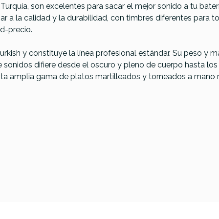
Turquía, son excelentes para sacar el mejor sonido a tu bate
ar a la calidad y la durabilidad, con timbres diferentes para 
d-precio.
 Turkish y constituye la línea profesional estándar. Su peso y
de sonidos difiere desde el oscuro y pleno de cuerpo hasta los
a amplia gama de platos martilleados y torneados a mano ref
sh Rock Beat
Turkish Jazz Crash
rash 18
18
Paiste 2002
Crash 
€
259,00 €
258,00 €