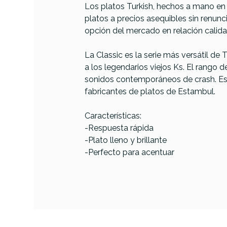
Los platos Turkish, hechos a mano en 
platos a precios asequibles sin renunci
PRODUCTO
opción del mercado en relación calida
La Classic es la serie más versátil de
a los legendarios viejos Ks. El rango 
Referencia
PLATMETTUR111
sonidos contemporáneos de crash. Est
fabricantes de platos de Estambul.
Turki
Características:
C
-Respuesta rápida
-Plato lleno y brillante
-Perfecto para acentuar
AVAILABILITY
260,00 
PRECIO