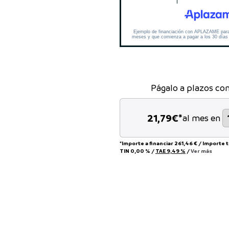
Págalo a plazos co
21,79
€*
al mes en
*Importe a financiar
261,46 €
/
Importe 
TIN
0,00 %
/
TAE
9,49 %
/
Ver más