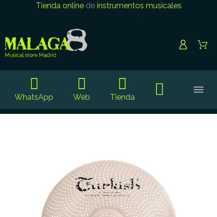
Tienda online
de
instrumentos musicales
WhatsApp
Web
Tienda