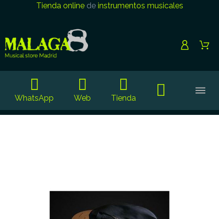
Tienda online
de
instrumentos musicales
WhatsApp
Web
Tienda