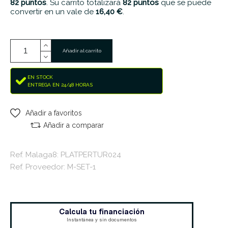
82
puntos
. Su carrito totalizará
82
puntos
que se puede
convertir en un vale de
16,40 €
.
Añadir al carrito
EN STOCK
ENTREGA EN 24/48 HORAS
Añadir a favoritos
Añadir a comparar
Ref. Malaga8: PLATPERTUR024
Ref. Proveedor: M-SET-1