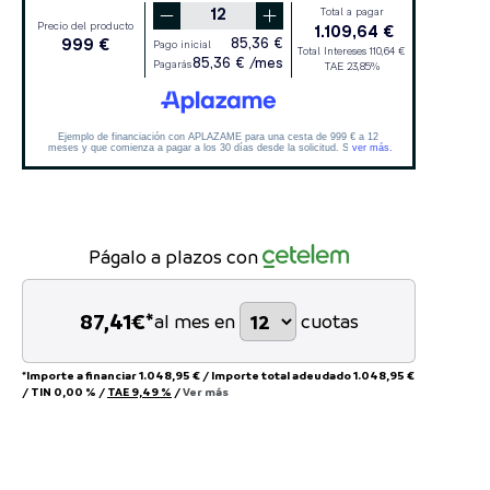
Págalo a plazos con
87,41
€*
al mes en
cuotas
*Importe a financiar
1.048,95 €
/
Importe total adeudado
1.048,95 €
/
TIN
0,00 %
/
TAE
9,49 %
/
Ver más