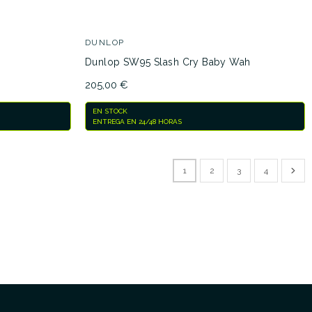
DUNLOP
Dunlop SW95 Slash Cry Baby Wah
205,00 €
EN STOCK
ENTREGA EN 24/48 HORAS
1
2
3
4