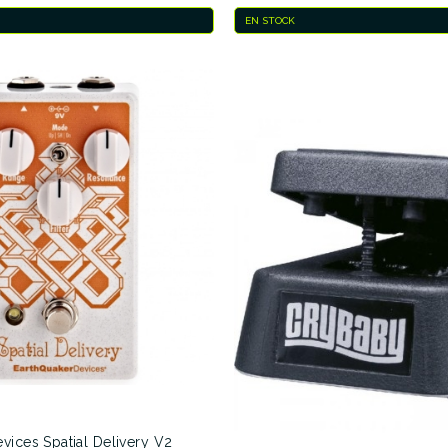
EN STOCK
R
vices Spatial Delivery V2