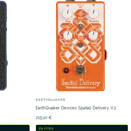
EARTHQUAKER
EarthQuaker Devices Spatial Delivery V3
215,10 €
EN STOCK