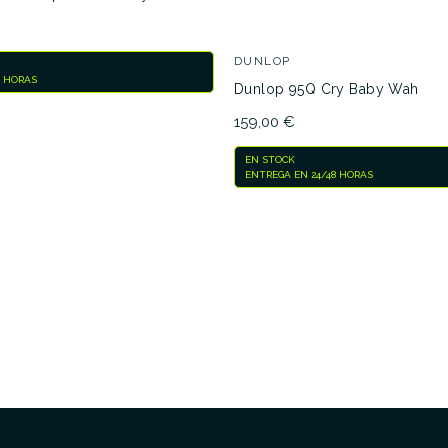
DUNLOP
8 HORAS
Dunlop 95Q Cry Baby Wah
159,00 €
EN STOCK
ENTREGA EN 24/48 HORAS