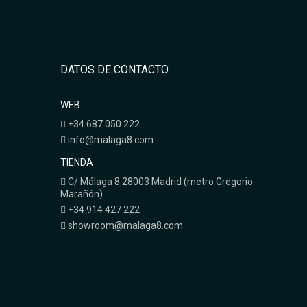
DATOS DE CONTACTO
WEB
+34 687 050 222
info@malaga8.com
TIENDA
C/ Málaga 8 28003 Madrid (metro Gregorio
Marañón)
+34 914 427 222
showroom@malaga8.com