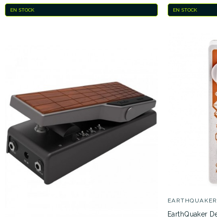
EN STOCK
EN STOCK
EARTHQUAKE
EarthQuaker De