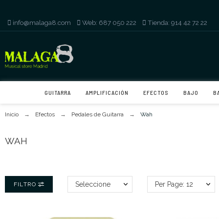
info@malaga8.com
-
Web: 687 050 222
-
Tienda: 914 42 72 22
GUITARRA
AMPLIFICACIÓN
EFECTOS
BAJO
B
Inicio
Efectos
Pedales de Guitarra
Wah
WAH
Seleccione
Per Page: 12
FILTRO