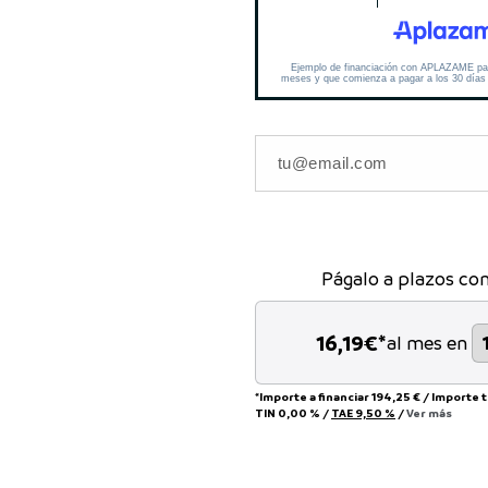
Págalo a plazos co
16,19
€*
al mes en
*Importe a financiar
194,25 €
/
Importe 
TIN
0,00 %
/
TAE
9,50 %
/
Ver más