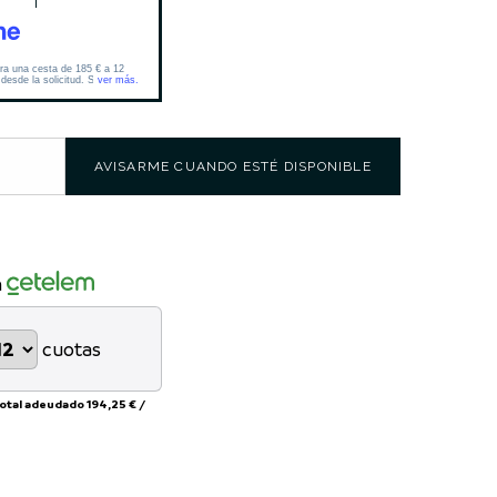
AVISARME CUANDO ESTÉ DISPONIBLE
n
cuotas
total adeudado
194,25 €
/