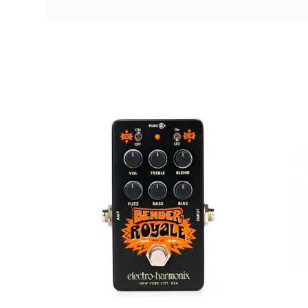
AVAILABILITY
197,00 €
PRECIO
DESCRIPCIÓN
PEDAGUIEAT049