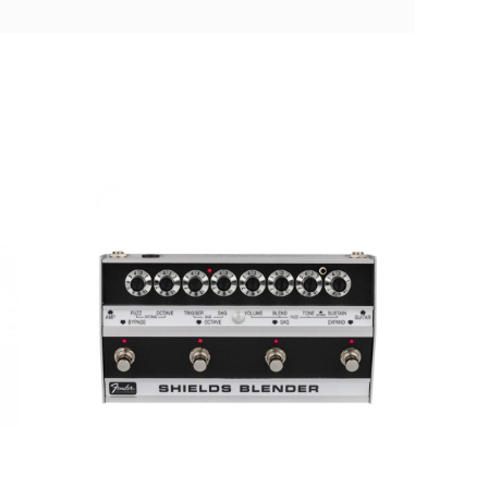
Boss FZ-1W Fuzz Waza Craft