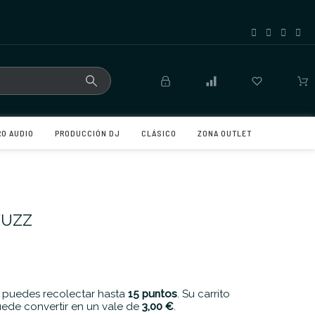
RO AUDIO
PRODUCCIÓN DJ
CLÁSICO
ZONA OUTLET
FUZZ
 puedes recolectar hasta
15
puntos
. Su carrito
ede convertir en un vale de
3,00 €
.