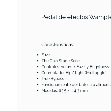
Pedal de efectos Wample
PRODUCTO
Características:
Referencia
PEDAGUIWAM012
Fuzz
The Gain Stage Serie
Earthquaker
Controles: Volume, Fuzz y Brightness
Hizumitas Fuzz
Conmutador Big/Tight (Minitoggle)
Sustainer
True Bypass
Pedal
Funcionamiento por batería o aliment
Medidas: 63,5 x 114,3 mm