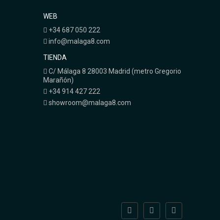
WEB
+34 687 050 222
info@malaga8.com
TIENDA
C/ Málaga 8 28003 Madrid (metro Gregorio
Marañón)
+34 914 427 222
showroom@malaga8.com