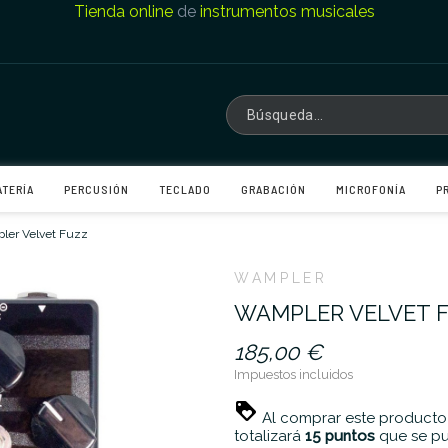
Tienda online
de
instrumentos musicales
ATERÍA
PERCUSIÓN
TECLADO
GRABACIÓN
MICROFONÍA
P
ler Velvet Fuzz
WAMPLER
WAMPLER VELVET 
185,00 €
Impuestos incluidos
Al comprar este producto
totalizará
15
puntos
que se pu