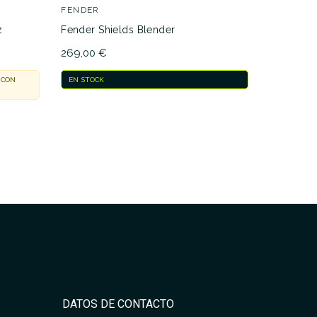
FENDER
WALRUS 
z
Fender Shields Blender
Walrus A
Fuzz
269,00 €
109,00 €
 CON
EN STOCK
EN STOCK
PEDAGUIBOS110
ara comparar
DATOS DE CONTACTO