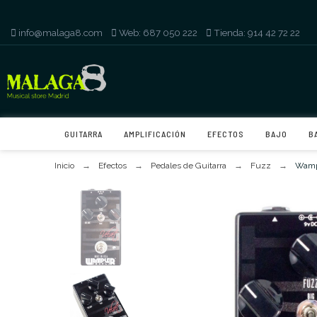
info@malaga8.com
-
Web: 687 050 222
-
Tienda: 914 42 72 22
GUITARRA
AMPLIFICACIÓN
EFECTOS
BAJO
B
Inicio
Efectos
Pedales de Guitarra
Fuzz
Wamp