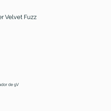
r Velvet Fuzz
Dunlop
JHF1 Jimi
Hendrix
Catalinbread
Fuzz
Katzenkönig
Face
ador de 9V
Distortion