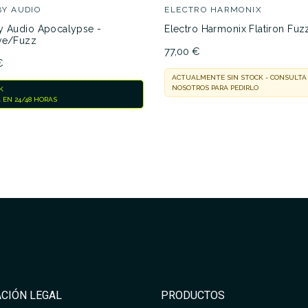
BY AUDIO
ELECTRO HARMONIX
y Audio Apocalypse -
Electro Harmonix Flatiron Fuz
ve/Fuzz
77,00 €
€
ACTUALMENTE SIN STOCK - CONSULTA
NOSOTROS PARA PEDIRLO
K
 EN 24/48 HORAS
No hay características p
CIÓN LEGAL
PRODUCTOS