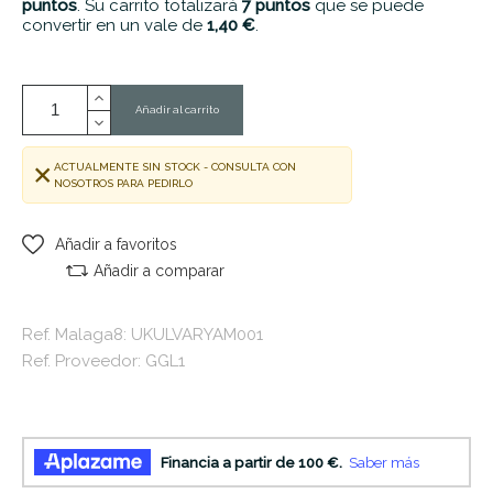
puntos
. Su carrito totalizará
7
puntos
que se puede
convertir en un vale de
1,40 €
.
Añadir al carrito
ACTUALMENTE SIN STOCK - CONSULTA CON
NOSOTROS PARA PEDIRLO
Añadir a favoritos
Añadir a comparar
Ref. Malaga8: UKULVARYAM001
Ref. Proveedor: GGL1