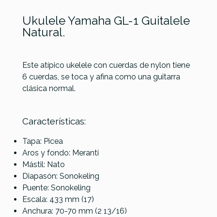
Ukulele Yamaha GL-1 Guitalele
Natural.
Este atípico ukelele con cuerdas de nylon tiene
6 cuerdas, se toca y afina como una guitarra
clásica normal.
Leho
Leho My
Leho My
Leho My
Referencia
UKULVARYAM001
Caoba
Leho
Leho
Leho
Soprano
Caoba
Caoba
Caoba
Características:
LHUS-MM
Exotic
Exotic
Exotic
con funda
Soprano
Soprano
Soprano
Tapa: Picea
MLUS-XM-
MLUS-XM-
MLUS-XM-
Aros y fondo: Meranti
NT Natural
TS Tahitian
HR
Mástil: Nato
con funda
Sunset
Hawaiian
Diapasón: Sonokeling
con funda
Rose con
Puente: Sonokeling
funda
Escala: 433 mm (17)
Anchura: 70-70 mm (2 13/16)
99,00 €
99,00 €
99,00 €
99,00 €