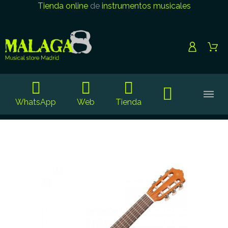
Tienda online
de
instrumentos musicales
WhatsApp
Web
Tienda