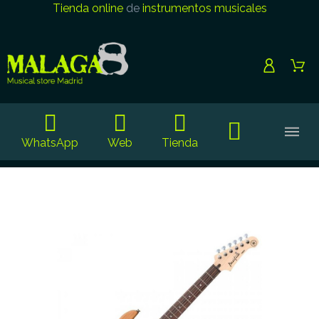
Tienda online
de
instrumentos musicales
WhatsApp
Web
Tienda