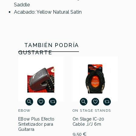
Saddle
Acabado: Yellow Natural Satin
TAMBIÉN PODRÍA
GUSTARTE
EBOW
ON STAGE STANDS
KOC
EBow Plus Efecto
On Stage IC-20
Koc
Sintetizador para
Cable J/J 6m
Ho
Guitarra
9,50 €
155,