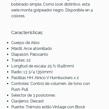
bobinado simple. Como look distintivo, esta
Diestro
Diestro
Diestro
Diestro
Forma Del Cuerpo
Modelo ST
serie monta golpeador negro. Disponible en 4
Modelo ST
Modelo ST
Modelo ST
Modelo ST
colores.
Características:
Cuerpo de Aliso
Mástil: Arce atornillado
Diapasón: Palosanto
Trastes: 22
Longitud de escala: 25 ½ (648mm)
Radio: 13 3/4 (350mm)
Pastillas HH: Alnico V Humbuckers x 2
Controles: Control de volumen, de tono con
Push-Pull
Selector de 3 posiciones
Clavijeros: Diecast
Puente: Trémolo estilo Vintage con Block