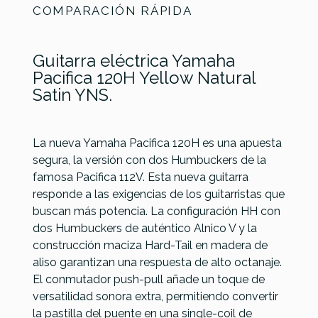
COMPARACIÓN RÁPIDA
Guitarra eléctrica Yamaha
Pacifica 120H Yellow Natural
Satin YNS.
La nueva Yamaha Pacifica 120H es una apuesta
segura, la versión con dos Humbuckers de la
Yamaha
Yamaha
Yamaha
Yamaha
Referencia
GUITELEYAM085
famosa Pacifica 112V. Esta nueva guitarra
Pacifica
Pacifica
Pacifica
Pacifica
responde a las exigencias de los guitarristas que
112V YNS
112VM IB
112VM RM
112VM SP
buscan más potencia. La configuración HH con
Remote
Remote
Remote
Remote
dos Humbuckers de auténtico Alnico V y la
Lesson
Lesson
Lesson
Lesson
construcción maciza Hard-Tail en madera de
Color
Natural
327,00 €
327,00 €
327,00 €
315,00 €
aliso garantizan una respuesta de alto octanaje.
El conmutador push-pull añade un toque de
Número De Cuerdas
6
Natural
Azul
Rojo
Rosa
versatilidad sonora extra, permitiendo convertir
6
6
6
6
Manejo
Diestro
la pastilla del puente en una single-coil de