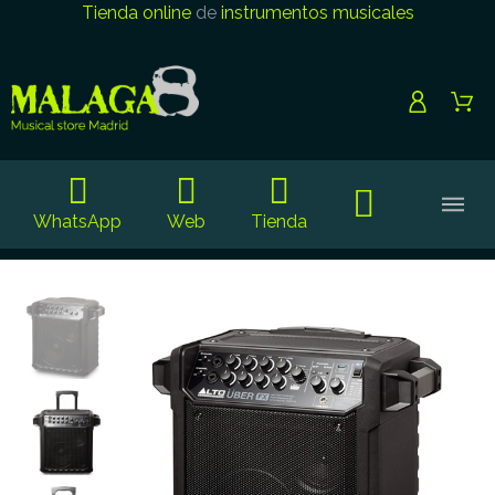
Tienda online
de
instrumentos musicales
WhatsApp
Web
Tienda