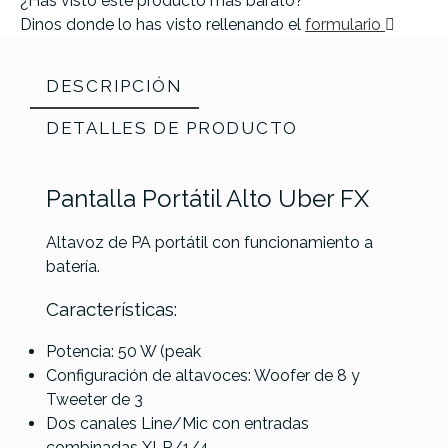
¿Has visto este producto más barato?
Dinos donde lo has visto rellenando el
formulario
DESCRIPCIÓN
DETALLES DE PRODUCTO
Pantalla Portátil Alto Uber FX
Altavoz de PA portátil con funcionamiento a
batería.
Características:
Referencia
PANTSONALT019
Potencia: 50 W (peak
Configuración de altavoces: Woofer de 8 y
Tweeter de 3
Dos canales Line/Mic con entradas
combinadas XLR/1/4