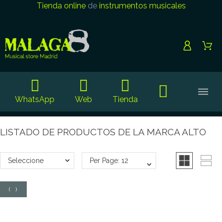
Tienda online
de
instrumentos musicales
WhatsApp
Web
Tienda
LISTADO DE PRODUCTOS DE LA MARCA ALTO
Seleccione
Per Page: 12
(
0
)