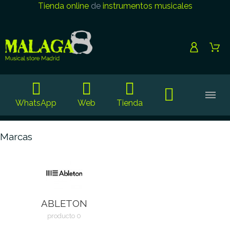
Tienda online
de
instrumentos musicales
WhatsApp
Web
Tienda
Marcas
ABLETON
producto 0