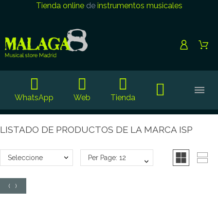
Tienda online
de
instrumentos musicales
WhatsApp
Web
Tienda
LISTADO DE PRODUCTOS DE LA MARCA ISP
Seleccione
Per Page: 12
(
0
)