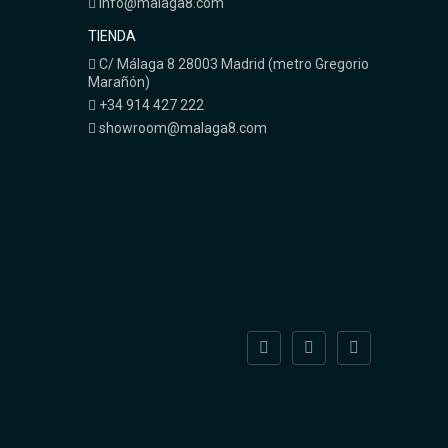
info@malaga8.com
TIENDA
C/ Málaga 8 28003 Madrid (metro Gregorio
Marañón)
+34 914 427 222
showroom@malaga8.com