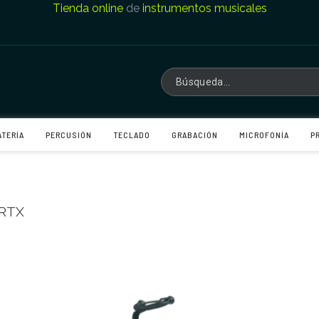
Tienda online
de
instrumentos musicales
ATERÍA
PERCUSIÓN
TECLADO
GRABACIÓN
MICROFONÍA
P
 RTX