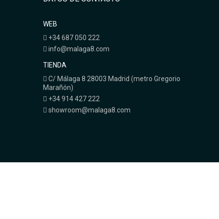
WEB
+34 687 050 222
info@malaga8.com
TIENDA
C/ Málaga 8 28003 Madrid (metro Gregorio
Marañón)
+34 914 427 222
showroom@malaga8.com