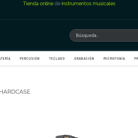
Tienda online
de
instrumentos musicales
ATERÍA
PERCUSIÓN
TECLADO
GRABACIÓN
MICROFONÍA
P
 HARDCASE