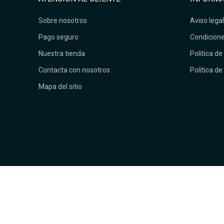
Sobre nosotros
Aviso legal
Pago seguro
Condicione
Nuestra tienda
Política de
Contacta con nosotros
Política de
Mapa del sitio
Devoluciones fáciles. Envío gratuito en pedidos superiores a 9
PAGO 100% SEGURO Y CONFIABLE