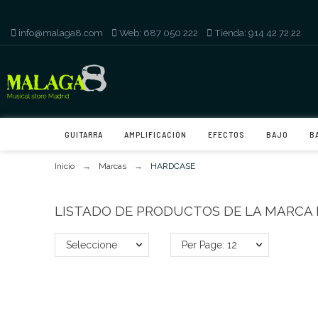
info@malaga8.com
-
Web: 687 050 222
-
Tienda: 914 42 72 22
GUITARRA
AMPLIFICACIÓN
EFECTOS
BAJO
B
Inicio
Marcas
HARDCASE
LISTADO DE PRODUCTOS DE LA MARCA
Seleccione
Per Page: 12