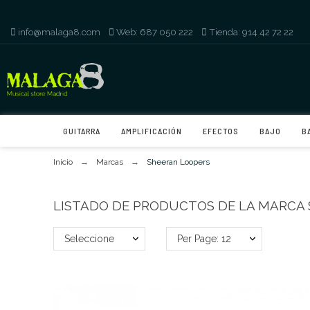
info@malaga8.com
-
Web: 687 050 222
-
Tienda: 914 42 72 22
GUITARRA
AMPLIFICACIÓN
EFECTOS
BAJO
B
Inicio
Marcas
Sheeran Loopers
LISTADO DE PRODUCTOS DE LA MARCA
Seleccione
Per Page: 12