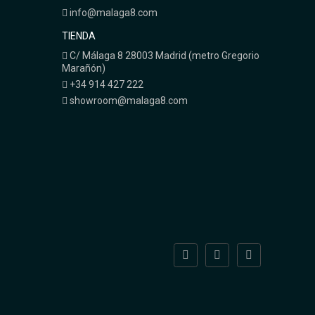
info@malaga8.com
TIENDA
C/ Málaga 8 28003 Madrid (metro Gregorio
Marañón)
+34 914 427 222
showroom@malaga8.com