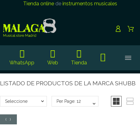
Tienda online
de
instrumentos musicales
WhatsApp
Web
Tienda
LISTADO DE PRODUCTOS DE LA MARCA SHUBB
Seleccione
Per Page: 12
(
0
)