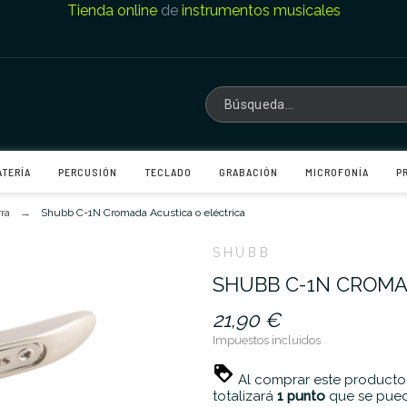
Tienda online
de
instrumentos musicales
ATERÍA
PERCUSIÓN
TECLADO
GRABACIÓN
MICROFONÍA
P
rra
Shubb C-1N Cromada Acustica o eléctrica
SHUBB
SHUBB C-1N CROMA
21,90 €
Impuestos incluidos
Al comprar este producto
totalizará
1
punto
que se pued