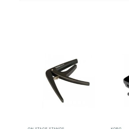
Referencia
CEJIGUISHB002
DAdd
19S Ce
AVAILABILITY
33,00 €
PRECIO
DESCRIPCIÓN
ON STAGE STANDS
KORG