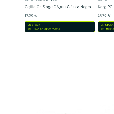
Cejilla On Stage GA300 Clásica Negra.
Korg PC-
17,00 €
15,70 €
EN STOCK
EN STOCK
ENTREGA EN 24/48 HORAS
ENTREGA E