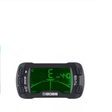
G7th Newport 6
W-CP-
String Black Cejilla
Artist
28,00 €
D006
CEJIGUIG7T006