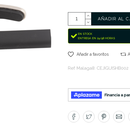
AÑADIR AL C
EN STOCK
ENTREGA EN 24/48 HORAS
Añadir a favoritos
A
Ref. Malaga8: CEJIGUISHB002