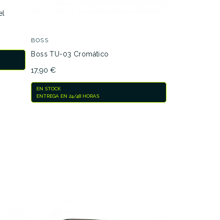
el
ar
BOSS
Boss TU-03 Cromático
17,90 €
EN STOCK
ENTREGA EN 24/48 HORAS