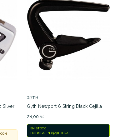
G7TH
G7th Nashv
20,00 €
G7TH
ACTUALMEN
 Silver
G7th Newport 6 String Black Cejilla
NOSOTROS 
28,00 €
EN STOCK
ENTREGA EN 24/48 HORAS
 CON