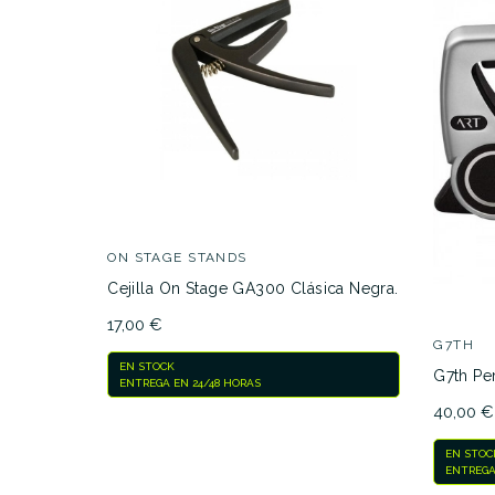
ON STAGE STANDS
Cejilla On Stage GA300 Clásica Negra.
17,00 €
G7TH
EN STOCK
G7th Per
ENTREGA EN 24/48 HORAS
40,00 €
EN STOC
ENTREGA