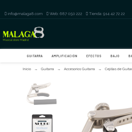
info@malaga8.com
-
Web: 687 050 222
-
Tienda: 914 42 72 22
GUITARRA
AMPLIFICACIÓN
EFECTOS
BAJO
B
Inicio
Guitarra
Accesorios Guitarra
Cejillas de Guita