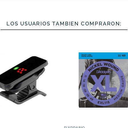
LOS USUARIOS TAMBIÉN COMPRARON:
ario PW-CP-
DAddario PW-CP-
jilla Pro Plus
19 Cejilla Pro Plus
DAddario P
Silver
Black
10S Cejilla 
Silver
33,00 €
31,50 €
CEJIGUIDA
D'ADDARIO