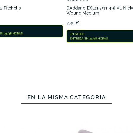
2 Pitchclip
DAddario EXL115 (11-49) XL Nick
Wound Medium
No hay características para compar
7,30 €
N 24/48 HORAS
EN STOCK
ENTREGA EN 24/48 HORAS
EN LA MISMA CATEGORÍA