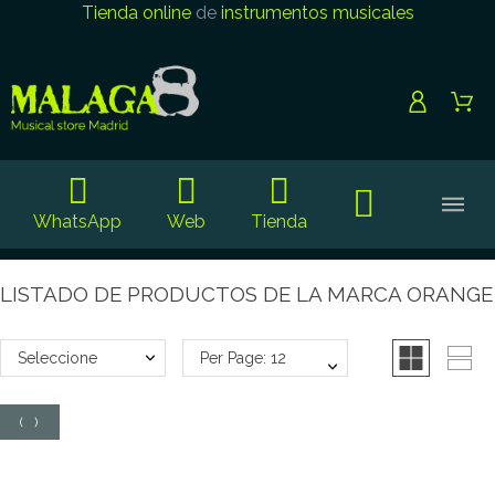
Tienda online
de
instrumentos musicales
WhatsApp
Web
Tienda
LISTADO DE PRODUCTOS DE LA MARCA ORANGE
Seleccione
Per Page: 12
(
0
)