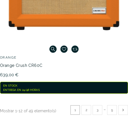
ORANGE
Orange Crush CR60C
639,00 €
EN STOCK
ENTREGA EN 24/48 HORAS
…
1
2
3
5
Mostrar 1-12 of 49 elemento(s)