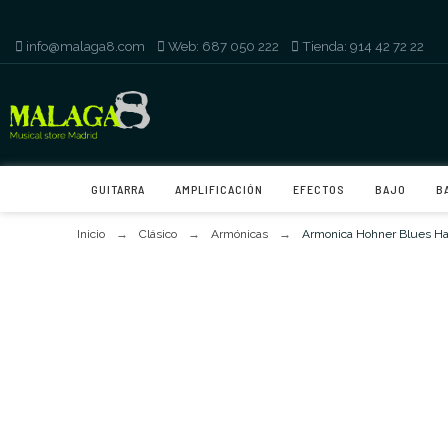
info@malaga8.com
-
Web: 687 050 222
-
Tienda: 914 42 72 22
GUITARRA
AMPLIFICACIÓN
EFECTOS
BAJO
B
Inicio
Clásico
Armónicas
Armonica Hohner Blues Ha