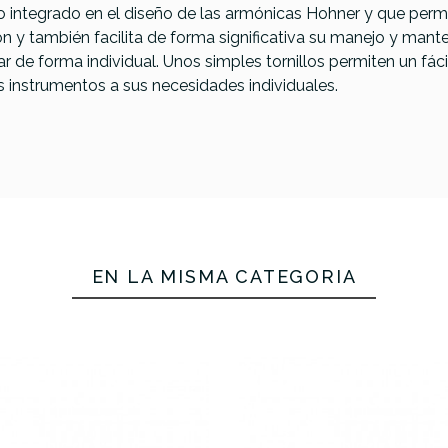
o integrado en el diseño de las armónicas Hohner y que perm
ón y también facilita de forma significativa su manejo y mant
 de forma individual. Unos simples tornillos permiten un fác
os instrumentos a sus necesidades individuales.
nica Hohner
Armonica Hohner
Armonica H
arp MS FA-F
Marine Band RE-D
Blues Harp
EN LA MISMA CATEGORÍA
r 20 voces
mayor 20 voces
mayor 20 
36,90 €
32,00 €