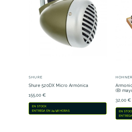
DESCRIPCIÓN
SHURE
HOHNE
Shure 520DX Micro Armónica
Armonic
(B) may
155,00 €
32,00 €
EN STOCK
ENTREGA EN 24/48 HORAS
EN STOC
ENTREGA