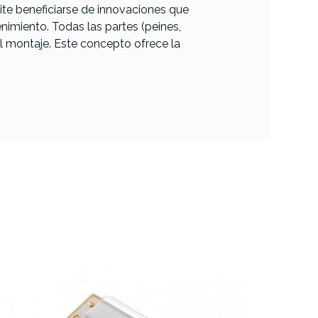
ite beneficiarse de innovaciones que
enimiento. Todas las partes (peines,
il montaje. Este concepto ofrece la
Armonica Hohner
ohner
Blues Harp MS SI-
 RE-D
(B) mayor 20 voces
voces
32,00 €