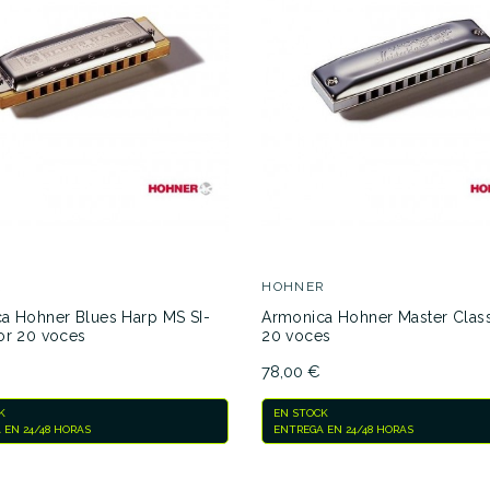
No hay características para compar
R
HOHNER
a Hohner Blues Harp MS SI-
Armonica Hohner Master Class
or 20 voces
20 voces
78,00 €
K
EN STOCK
 EN 24/48 HORAS
ENTREGA EN 24/48 HORAS