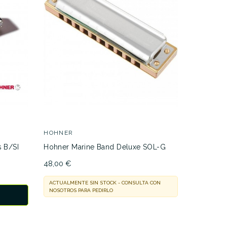
ar
HOHNER
Hohner H
10,50 €
HOHNER
ACTUALMEN
 B/SI
Hohner Marine Band Deluxe SOL-G
NOSOTROS 
48,00 €
ACTUALMENTE SIN STOCK - CONSULTA CON
NOSOTROS PARA PEDIRLO