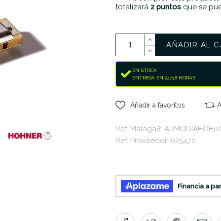
totalizará
2
puntos
que se pue
AÑADIR AL C
EN STOCK
ENTREGA EN 24/48 HORAS
Añadir a favoritos
A
Ref. Malaga8: ARMODIAHOH0
Ref. Proveedor: 025470