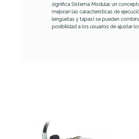
significa Sistema Modular, un concept
PRODUCTO
mejoran las características de ejecuci
lengüetas y tapas) se pueden combinar
posibilidad a los usuarios de ajustar l
Referencia
ARMODIAHOH019
Armo
Pro H
mayo
AVAILABILITY
38,00 €
PRECIO