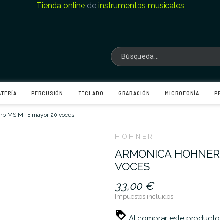
Tienda online
de
instrumentos musicales
ATERÍA
PERCUSIÓN
TECLADO
GRABACIÓN
MICROFONÍA
P
rp MS MI-E mayor 20 voces
HOHNER
ARMONICA HOHNER 
VOCES
33,00 €
Impuestos incluidos
Al comprar este producto