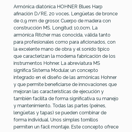
Armónica diatónica HOHNER Blues Harp
afinación D/RE. 20 voces. Lengüetas de bronce
de 0,9 mm de grosor. Cuerpo de madera con
construcción MS. Longitud: 10,0cm. La
armónica Ritcher mas conocida, válida tanto
para profesionales como para aficionados, con
la excelente mano de obra y el sonido típico
que caracterizan la moderna fabricación de los
Referencia
ARMODIAHOH018
Armonica
Armonica
Armonica
Armonica
instrumentos Hohner. La abreviatura MS
Hohner
Hohner
Hohner
Hohner
significa Sistema Modular, un concepto
Pro Harp
Marine
Blues Harp
Blues Harp
integrado en el diseño de las armónicas Hohner
MS FA-F
Band RE-
MS MI-E
MS SI-(B)
y que permite beneficiarse de innovaciones que
mayor 20
D mayor
mayor 20
mayor 20
mejoran las características de ejecución y
voces
20 voces
voces
voces
también facilita de forma significativa su manejo
y mantenimiento. Todas las partes (peines,
38,00 €
36,90 €
33,00 €
32,00 €
lengüetas y tapas) se pueden combinar de
No hay características para comparar
forma individual. Unos simples tornillos
permiten un fácil montaje. Este concepto ofrece