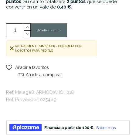
puntos
. Su carrito totalizará
2
puntos
que se puede
convertir en un vale de
0,40 €
.
Añadir al carrito
ACTUALMENTE SIN STOCK - CONSULTA CON
NOSOTROS PARA PEDIRLO
Añadir a favoritos
Añadir a comparar
Ref. Malaga8: ARMODIAHOH018
Ref. Proveedor: 025469