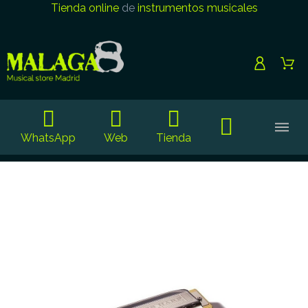
Tienda online
de
instrumentos musicales
WhatsApp
Web
Tienda