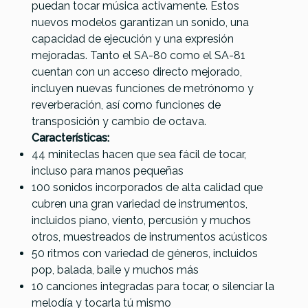
White
puedan tocar música activamente. Estos
nuevos modelos garantizan un sonido, una
66,00 €
60,00 €
60,00 €
59,00 €
capacidad de ejecución y una expresión
mejoradas. Tanto el SA-80 como el SA-81
No hay características para comparar
cuentan con un acceso directo mejorado,
incluyen nuevas funciones de metrónomo y
reverberación, así como funciones de
transposición y cambio de octava.
Características:
44 miniteclas hacen que sea fácil de tocar,
incluso para manos pequeñas
100 sonidos incorporados de alta calidad que
cubren una gran variedad de instrumentos,
incluidos piano, viento, percusión y muchos
otros, muestreados de instrumentos acústicos
50 ritmos con variedad de géneros, incluidos
pop, balada, baile y muchos más
10 canciones integradas para tocar, o silenciar la
melodía y tocarla tú mismo