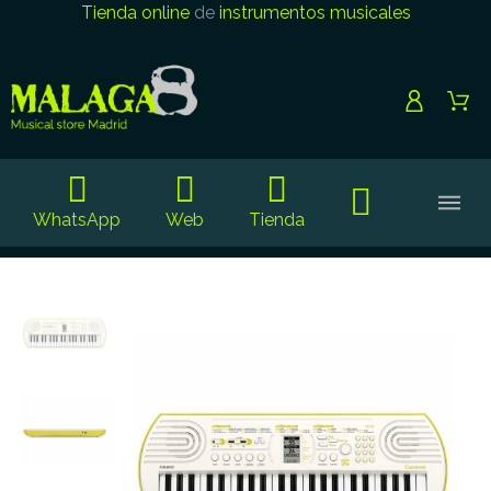
Tienda online
de
instrumentos musicales
WhatsApp
Web
Tienda