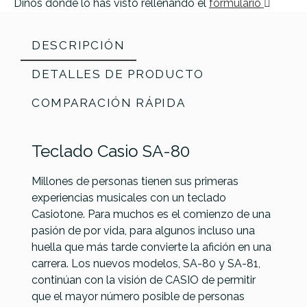
Dinos donde lo has visto rellenando el
formulario
DESCRIPCIÓN
DETALLES DE PRODUCTO
COMPARACIÓN RÁPIDA
Teclado Casio SA-80
Millones de personas tienen sus primeras
experiencias musicales con un teclado
Casiotone. Para muchos es el comienzo de una
pasión de por vida, para algunos incluso una
Casio SA-
huella que más tarde convierte la afición en una
EK
Referencia
TECLSONCSI046
Yamaha
Yamaha
81
carrera. Los nuevos modelos, SA-80 y SA-81,
EKT37WH
PSS-F30
PSS-E30
continúan con la visión de CASIO de permitir
Blanco
Black
Remie
que el mayor número posible de personas