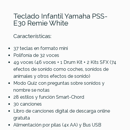
Teclado Infantil Yamaha PSS-
E30 Remie White
Características:
37 teclas en formato mini
Polifonía de 32 voces
Casio SA-
Casio SA-
EK
Referencia
TECLSONYAM072
49 voces (46 voces + 1 Drum Kit + 2 Kits SFX (74
Yamaha
80
81
EKT37WH
efectos de sonido como coches, sonidos de
PSS-F30
Blanco
animales y otros efectos de sonido)
Black
Modo Quiz con preguntas sobre sonidos y
nombre se notas
66,00 €
66,00 €
60,00 €
59,00 €
28 estilos y función Smart-Chord
No hay características para comparar
30 canciones
Libro de canciones digital de descarga online
gratuita
Alimentación por pilas (4x AA) y Bus USB