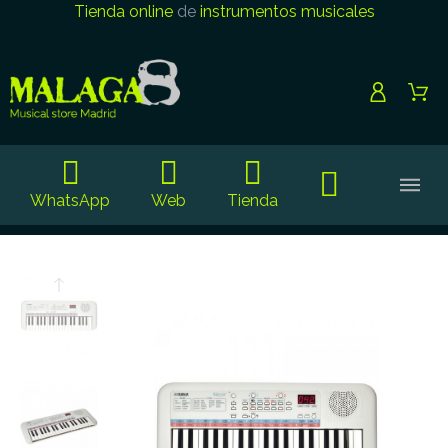
Tienda online
de
instrumentos musicales
WhatsApp
Web
Tienda