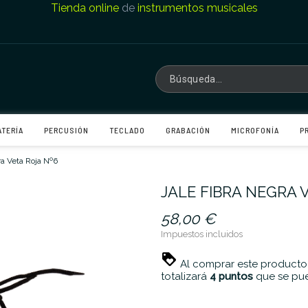
Tienda online
de
instrumentos musicales
ATERÍA
PERCUSIÓN
TECLADO
GRABACIÓN
MICROFONÍA
P
ra Veta Roja Nº6
JALE FIBRA NEGRA 
58,00 €
Impuestos incluidos
Al comprar este producto
totalizará
4
puntos
que se pue