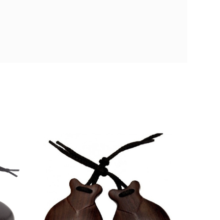
Jale Granadillo
Negra
Negro Nº6
52,00 €
ar