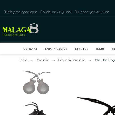
info@malaga8.com
-
Web: 687 050 222
-
Tienda: 914 42 72 22
GUITARRA
AMPLIFICACIÓN
EFECTOS
BAJO
B
Inicio
Percusión
Pequeña Percusión
Jale Fibra Neg