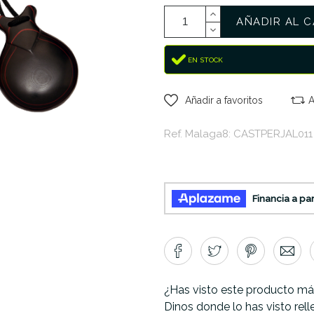
AÑADIR AL C
EN STOCK
Añadir a favoritos
A
Ref. Malaga8: CASTPERJAL011
¿Has visto este producto má
Dinos donde lo has visto rel