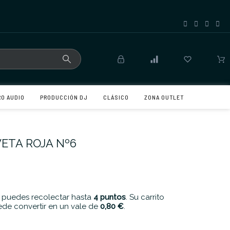
RO AUDIO
PRODUCCIÓN DJ
CLÁSICO
ZONA OUTLET
VETA ROJA Nº6
 puedes recolectar hasta
4
puntos
. Su carrito
de convertir en un vale de
0,80 €
.