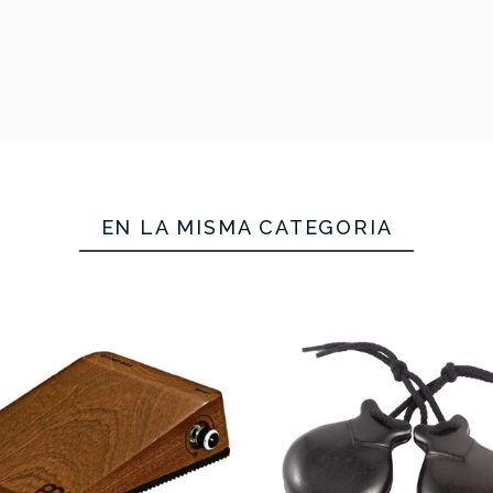
 Tela Negra
Jale Granadillo
Jale Tela 
Nº7
Negro Nº7
Nº6
EN LA MISMA CATEGORÍA
54,30 €
53,20 €
No hay características para compar