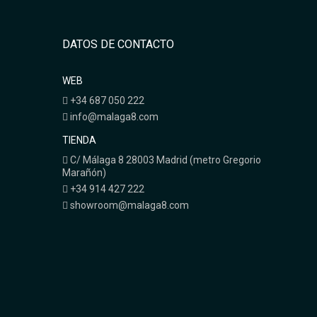
DATOS DE CONTACTO
WEB
+34 687 050 222
info@malaga8.com
TIENDA
C/ Málaga 8 28003 Madrid (metro Gregorio
Marañón)
+34 914 427 222
showroom@malaga8.com