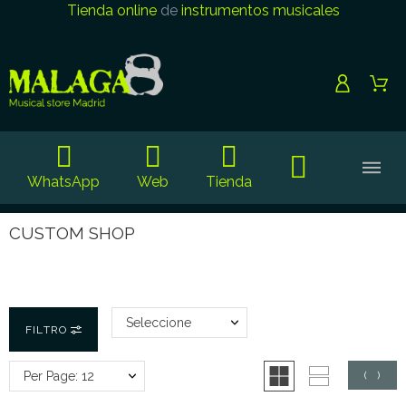
Tienda online
de
instrumentos musicales
WhatsApp
Web
Tienda
CUSTOM SHOP
Seleccione
FILTRO
Per Page: 12
(
0
)