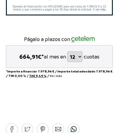
Págalo a plazos con
664,91
€*
al mes en
cuotas
*Importe a financiar
7.978,96 €
/
Importe total adeudado
7.978,96 €
/
TIN
0,00 %
/
TAE
9,49 %
/
Ver más