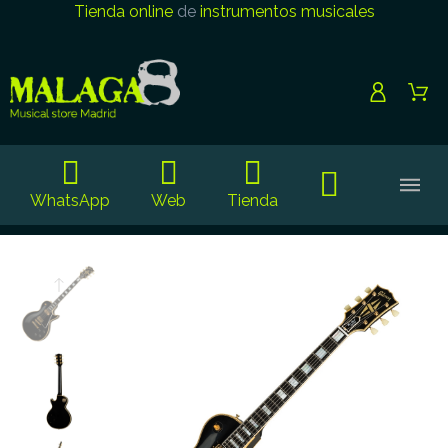
Tienda online
de
instrumentos musicales
WhatsApp
Web
Tienda