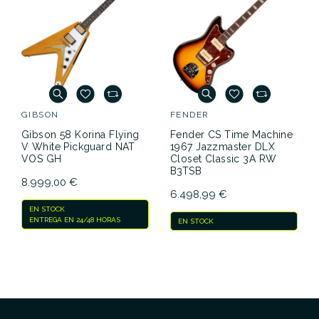
GIBSON
FENDER
Gibson 58 Korina Flying
Fender CS Time Machine
V White Pickguard NAT
1967 Jazzmaster DLX
VOS GH
Closet Classic 3A RW
B3TSB
8.999,00 €
6.498,99 €
EN STOCK
ENTREGA EN 24/48 HORAS
EN STOCK