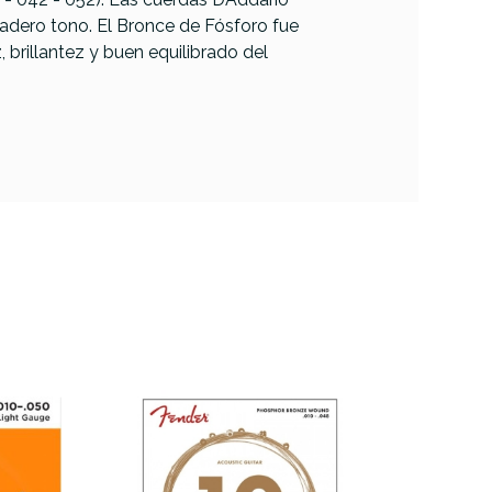
adero tono. El Bronce de Fósforo fue
 brillantez y buen equilibrado del
Elixir Nanoweb
Light 12 Cuerdas
SA1252
Acústica (10-47)
ld PB
-52)