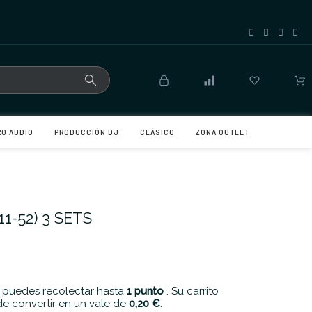
RO AUDIO
PRODUCCIÓN DJ
CLÁSICO
ZONA OUTLET
1-52) 3 SETS
 puedes recolectar hasta
1
punto
. Su carrito
e convertir en un vale de
0,20 €
.