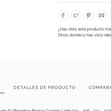
¿Has visto este producto má
Dinos donde lo has visto rel
N
DETALLES DE PRODUCTO
COMPARA
erie EJ Phosphor Bronze Custom Light (011 - 016 - 024 - 032