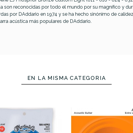
ca son reconocidas por todo el mundo por su magnífico y dur
rdas por DAddario en 1974 y se ha hecho sinónimo de calidez,
tarra acústica más populares de DAddario.
Addario
EN LA MISMA CATEGORÍA
1047-12 (10-
La Bella VSA1050
La Bella V
XS Phosphor
Vapor Shield PB
Vapor Shie
ze Light 12
Extra Light (10-50)
Light (12
Cuerdas