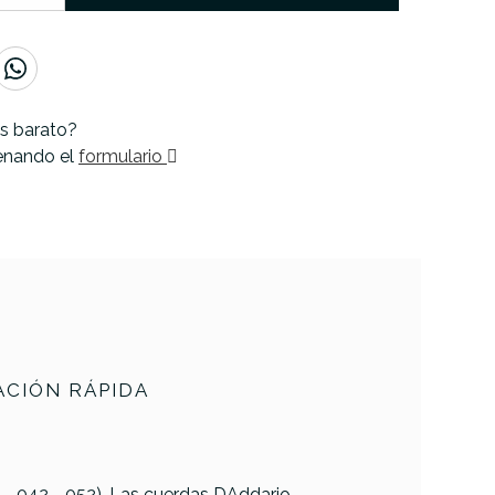
s barato?
lenando el
formulario
CIÓN RÁPIDA
 - 042 - 052). Las cuerdas DAddario