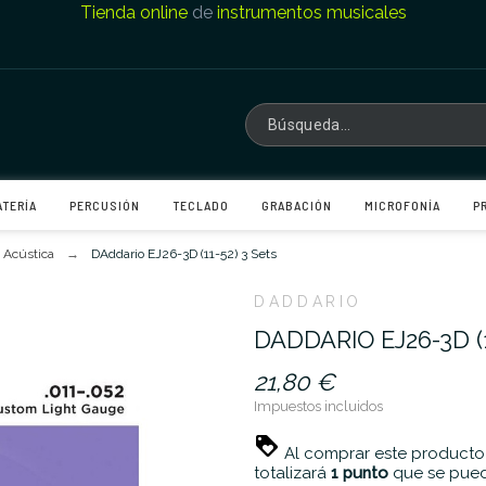
Tienda online
de
instrumentos musicales
ATERÍA
PERCUSIÓN
TECLADO
GRABACIÓN
MICROFONÍA
P
 Acústica
DAddario EJ26-3D (11-52) 3 Sets
DADDARIO
DADDARIO EJ26-3D (1
21,80 €
Impuestos incluidos
Al comprar este producto
totalizará
1
punto
que se pued