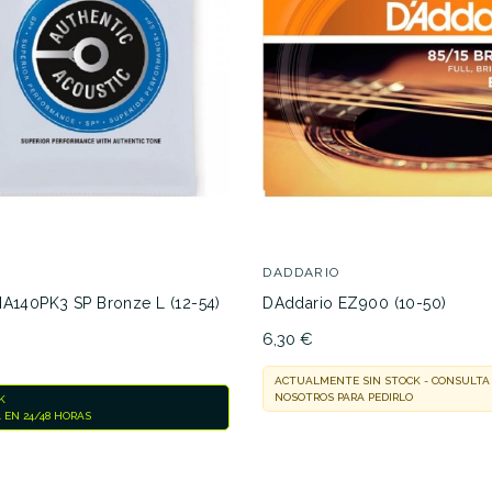
29,00 €
29,00 €
ACUDAD038
No hay características para compar
DADDARIO
MA140PK3 SP Bronze L (12-54)
DAddario EZ900 (10-50)
6,30 €
ACTUALMENTE SIN STOCK - CONSULTA
NOSOTROS PARA PEDIRLO
K
 EN 24/48 HORAS