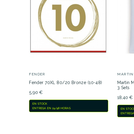
29,00 €
PRECIO
DESCRIPCIÓN
JUEG
FENDER
MARTIN
Fender 70XL 80/20 Bronze (10-48)
Martin 
3 Sets
5,90 €
18,40 €
EN STOCK
ENTREGA EN 24/48 HORAS
EN STOC
ENTREGA