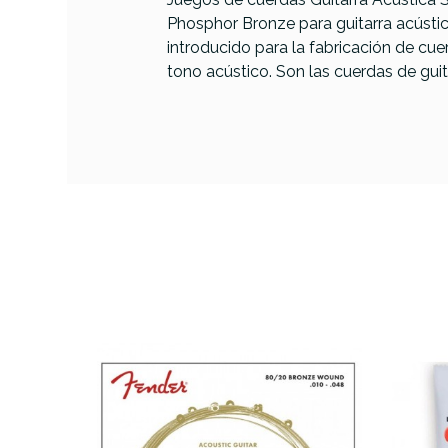
Phosphor Bronze para guitarra acústi
Marca
DADDARIO
introducido para la fabricación de cue
Referencia
JUEGACUDAD019
tono acústico. Son las cuerdas de gui
PRODUCTO
D
XSAPB
47) 
Bron
AVAILABILITY