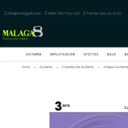
info@malaga8.com
-
Web: 687 050 222
-
Tienda: 914 42 72 22
GUITARRA
AMPLIFICACIÓN
EFECTOS
BAJO
B
Inicio
Guitarra
Cuerdas de Guitarra
Juegos Guitarra