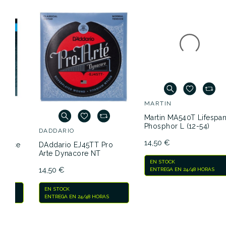
DADDARIO
MARTIN
DAddario EJ45TT Pro
Martin MA540T Lifespan
Arte Dynacore NT
Phosphor L (12-54)
14,50 €
14,50 €
EN STOCK
EN STOCK
ENTREGA EN 24/48 HORAS
ENTREGA EN 24/48 HORAS