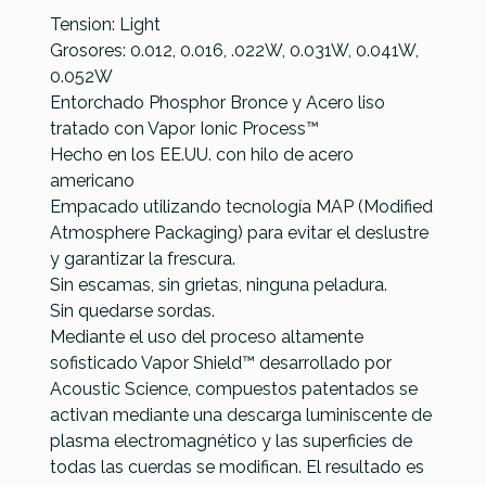
Tension: Light
Grosores: 0.012, 0.016, .022W, 0.031W, 0.041W,
0.052W
Entorchado Phosphor Bronce y Acero liso
tratado con Vapor Ionic Process™
Hecho en los EE.UU. con hilo de acero
americano
Elixir
Elixir
Empacado utilizando tecnología MAP (Modified
Referencia
JUEGACULAB010
La Bella
DAddario
Nanoweb
Nanoweb
Atmosphere Packaging) para evitar el deslustre
VSA1050
XSAPB1047-
92/8
Light 12
y garantizar la frescura.
Vapor
12 (10-47) XS
Phosphor
Cuerdas
Sin escamas, sin grietas, ninguna peladura.
Shield PB
Phosphor
Bronze
Acústica
Sin quedarse sordas.
Extra
Bronze Light
(10-47) 12
(10-47)
Mediante el uso del proceso altamente
Light (10-
12 Cuerdas
Cuerdas
sofisticado Vapor Shield™ desarrollado por
50)
Acoustic Science, compuestos patentados se
activan mediante una descarga luminiscente de
35,01 €
29,00 €
29,00 €
24,90 €
plasma electromagnético y las superficies de
No hay características para comparar
todas las cuerdas se modifican. El resultado es