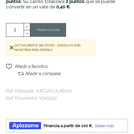
puntos
. Su carrito totalizará
2
puntos
que se puede
convertir en un vale de
0,40 €
.
Añadir al carrito
ACTUALMENTE SIN STOCK - CONSULTA CON
NOSOTROS PARA PEDIRLO
Añadir a favoritos
Añadir a comparar
Ref. Malaga8: JUEGACULAB010
Ref. Proveedor: VSA1252