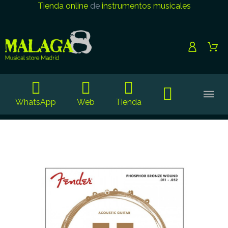
Tienda online
de
instrumentos musicales
WhatsApp
Web
Tienda