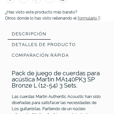
¿Has visto este producto más barato?
Dinos donde lo has visto rellenando el
formulario
DESCRIPCIÓN
DETALLES DE PRODUCTO
COMPARACIÓN RÁPIDA
Pack de juego de cuerdas para
acústica Martin MA140PK3 SP
Bronze L (12-54) 3 Sets.
Las cuerdas Martin Authentic Acoustic han sido
diseñadas para satisfacer las necesidades de
Referencia
JUEGACUMAR045
Los guitarristas. Partiendo de un núcleo
Elixir
La Bella
La Bella
DAddario