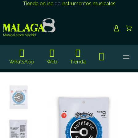
Tienda online
de
instrumentos musicales
WhatsApp
Web
Tienda