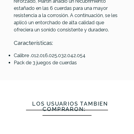
reforzado, Martin añadió un recubrimiento
Nanoweb
VSA1252
VSA1050
XSAPB1047-
estañado en las 6 cuerdas para una mayor
Light 12
Vapor
Vapor
12 (10-47) XS
resistencia a la corrosión. A continuación, se les
Cuerdas
Shield PB
Shield PB
Phosphor
aplicó un entorchado de alta calidad que
Acústica
Light (12-
Extra
Bronze Light
ofreciera un sonido consistente y duradero.
(10-47)
52)
Light (10-
12 Cuerdas
50)
Características:
29,00 €
29,00 €
29,00 €
24,90 €
Calibre .012.016.025.032.042.054
Pack de 3 juegos de cuerdas
No hay características para comparar
LOS USUARIOS TAMBIÉN
COMPRARON: