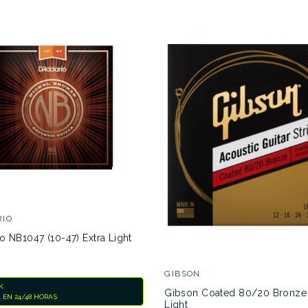
RIO
o NB1047 (10-47) Extra Light
GIBSON
K
Gibson Coated 80/20 Bronze 
 EN 24/48 HORAS
Light