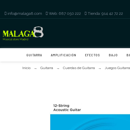
info@malaga8.com
-
Web: 687 050 222
-
Tienda: 914 42 72 22
GUITARRA
AMPLIFICACIÓN
EFECTOS
BAJO
B
Inicio
Guitarra
Cuerdas de Guitarra
Juegos Guitarra