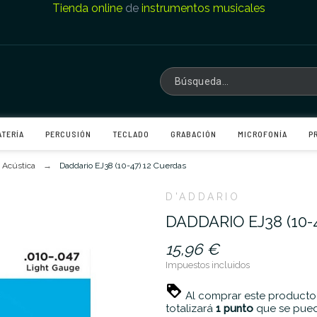
Tienda online
de
instrumentos musicales
ATERÍA
PERCUSIÓN
TECLADO
GRABACIÓN
MICROFONÍA
P
 Acústica
Daddario EJ38 (10-47) 12 Cuerdas
D'ADDARIO
DADDARIO EJ38 (10-
15,96 €
Impuestos incluidos
Al comprar este producto
totalizará
1
punto
que se pued