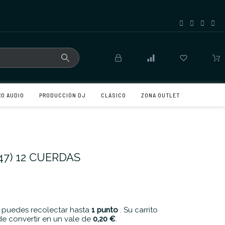
RO AUDIO
PRODUCCIÓN DJ
CLÁSICO
ZONA OUTLET
47) 12 CUERDAS
 puedes recolectar hasta
1
punto
. Su carrito
e convertir en un vale de
0,20 €
.