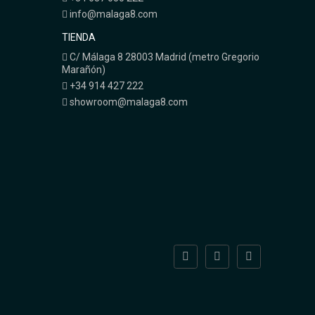
info@malaga8.com
TIENDA
C/ Málaga 8 28003 Madrid (metro Gregorio
Marañón)
+34 914 427 222
showroom@malaga8.com