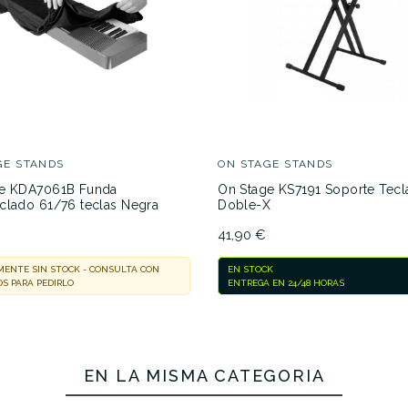
JUEGACUMAR057
No hay características para compar
GE STANDS
ON STAGE STANDS
ge KDA7061B Funda
On Stage KS7191 Soporte Tec
clado 61/76 teclas Negra
Doble-X
41,90 €
ENTE SIN STOCK - CONSULTA CON
EN STOCK
S PARA PEDIRLO
ENTREGA EN 24/48 HORAS
EN LA MISMA CATEGORÍA