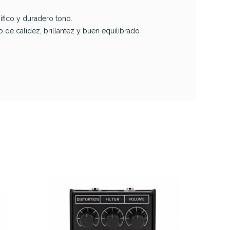
fico y duradero tono.
 de calidez, brillantez y buen equilibrado
Gibson Acustica
stica
Hydrophobic HB13
c HB11
-56
22,00 €