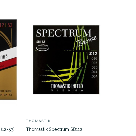
MARTIN
Martin MA
7,30 €
THOMASTIK
EN STOCK
(12-53)
Thomastik Spectrum SB112
ENTREGA E