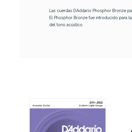
PRODUCTO
Las cuerdas DAddario Phosphor Bronze par
El Phosphor Bronze fue introducido para la
Referencia
JUEGACUDAD010
del tono acústico.
Elix
Ligh
Acús
AVAILABILITY
24,90 €
PRECIO