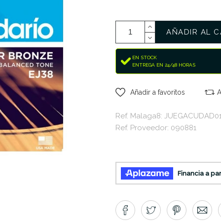
AÑADIR AL C
EN STOCK
ENTREGA EN 24/48 HORAS
Añadir a favoritos
A
Ref. Malaga8: JUEGACUDAD0
Ref. Proveedor: 090881