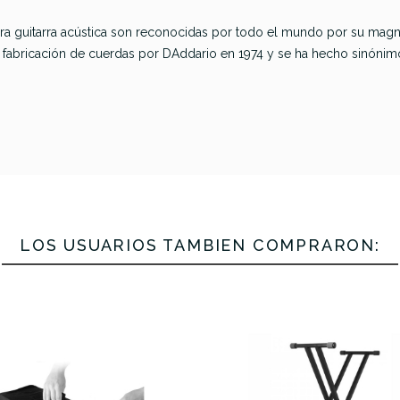
a guitarra acústica son reconocidas por todo el mundo por su magní
 fabricación de cuerdas por DAddario en 1974 y se ha hecho sinónimo
ir Nanoweb
t 12 Cuerdas
Martin MA540PK3
Gibson Acu
tica (10-47)
SP Phosphor
Hydrophobi
Bronze CL (12-54) 3
-50
LOS USUARIOS TAMBIÉN COMPRARON:
Sets
22,20 €
22,00 €