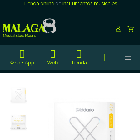
Tienda online
de
instrumentos musicales
WhatsApp
Web
Tienda