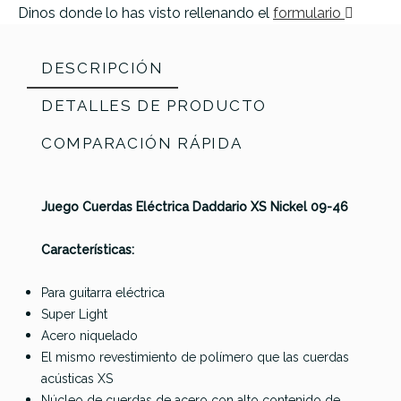
Dinos donde lo has visto rellenando el
formulario
DESCRIPCIÓN
DETALLES DE PRODUCTO
COMPARACIÓN RÁPIDA
Juego Cuerdas Eléctrica Daddario XS Nickel 09-46
Características:
Para guitarra eléctrica
Super Light
Elixir
Acero niquelado
Referencia
JUEGELEDAD064
La Bella
Optiweb
El mismo revestimiento de polímero que las cuerdas
Gibson
Gibson
VSE1150
10-74 8-
acústicas XS
Flatwound
Flatwound
Vapor
String
Núcleo de cuerdas de acero con alto contenido de