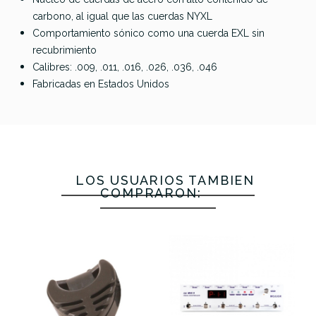
(11-50) Ultra
(12-52) Light
Shield
Light
carbono, al igual que las cuerdas NYXL
Light
Blues
Comportamiento sónico como una cuerda EXL sin
Light (11-
recubrimiento
50)
Calibres: .009, .011, .016, .026, .036, .046
Fabricadas en Estados Unidos
26,75 €
25,00 €
25,00 €
24,50 €
No hay características para comparar
LOS USUARIOS TAMBIÉN
COMPRARON: