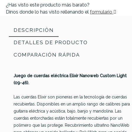
¿Has visto este producto más barato?
Dinos donde lo has visto rellenando el
formulario
DESCRIPCIÓN
DETALLES DE PRODUCTO
COMPARACIÓN RÁPIDA
Juego de cuerdas eléctrica Elixir Nanoweb Custom Light
(09-46).
Las cuerdas Elixir son pioneras en la tecnología de cuerdas
recubiertas. Disponibles en un amplio rango de calibres para
guitarra eléctrica y acústica, bajo, banjo y mandolina. Las
cuerdas entorchadas están totalmente recubiertas por un
Referencia
JUEGGUIELX030
La Bella
La Bella
La Bella
polímero que las protege. Recubrimiento ultrafino NanoWeb
Juego
VSE1150
VSE946
VSE1046