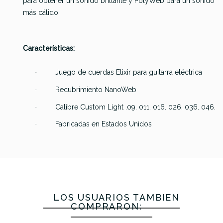
para obtener un sonido brillante y PolyWeb para un sonido
Cuerdas
Vapor
Vapor
Vapor
más cálido.
Thomastik
Shield
Shield
Shield
Electrica
Blues
Light (09-
Regular
Jazz SWING
Light (11-
46)
(10-46)
Características:
JS-111 (011)
50)
Juego de cuerdas Elixir para guitarra eléctrica
·
24,50 €
24,50 €
24,50 €
21,70 €
Recubrimiento NanoWeb
·
No hay características para comparar
Calibre Custom Light .09. 011. 016. 026. 036. 046.
·
Fabricadas en Estados Unidos
·
LOS USUARIOS TAMBIÉN
COMPRARON: