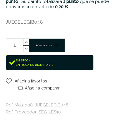
punto
. Su carrito totalizará
1
punto
que se puede
convertir en un vale de
0,20 €
.
JUEGELEGIB048
Añadir al carrito
EN STOCK
ENTREGA EN 24/48 HORAS
Añadir a favoritos
Añadir a comparar
Ref. Malaga8: JUEGELEGIB048
Ref. Proveedor: SEG-LES10