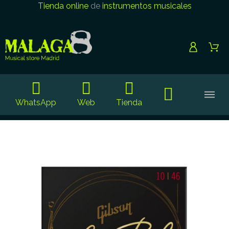
Tienda online
de
instrumentos musicales
WhatsApp
Web
Tienda