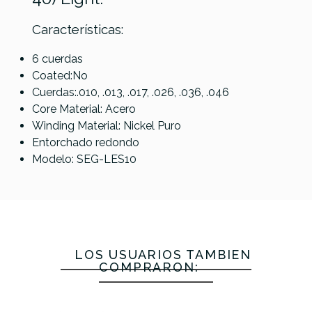
Características:
Elixir
6 cuerdas
DAddario
Optiweb
Coated:No
ESXL120
Gibson
Gibson
10-74 8-
Cuerdas:.010, .013, .017, .026, .036, .046
(09-42) XL
Flatwound
Flatwound
Referencia
JUEGELEGIB048
String
Core Material: Acero
Nickel
(11-50) Ultra
(12-52)
Light
Winding Material: Nickel Puro
Wound
Light
Light
Entorchado redondo
Super
Modelo: SEG-LES10
Light
Doble
Bola
29,34 €
26,75 €
25,00 €
25,00 €
No hay características para comparar
LOS USUARIOS TAMBIÉN
COMPRARON: