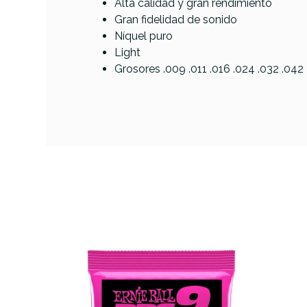
Alta calidad y gran rendimiento
Gran fidelidad de sonido
Níquel puro
Referencia
JUEGELEFEN015
Light
Grosores .009 .011 .016 .024 .032 .042
DAdda
3D (11
Woun
AVAILABILITY
19,80 €
PRECIO
DESCRIPCIÓN