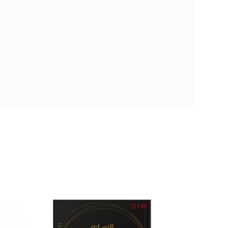
XL120-
) XL
DAddario EXL110-
ound
3D (10-46) XL
3 Sets)
Nickel Wound
Light (3 Sets)
18,70 €