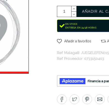
AÑADIR AL C
EN STOCK
ENTREGA EN 24/48 HORAS
Añadir a favoritos
A
Ref. Malaga8: JUEGELEFEN015
Ref. Proveedor: 0733150403