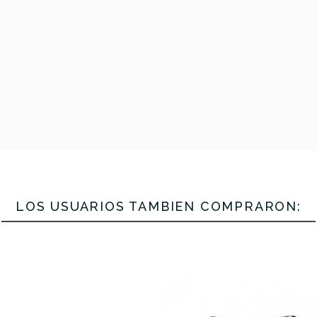
rio EXL115-
DAddario E
-49) XL Nickel
3D (09-42
Thomastik JS112
d Medium (3
Nickel W
Jazz Swing (012-
Sets)
Super Light (
050)
LOS USUARIOS TAMBIÉN COMPRARON:
19,40 €
18,80 €