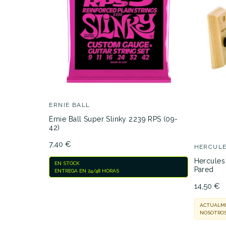
ERNIE BALL
Ernie Ball Super Slinky 2239 RPS (09-
42)
7,40 €
HERCUL
Hercules
EN STOCK
Pared
ENTREGA EN 24/48 HORAS
14,50 €
ACTUALME
NOSOTROS