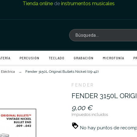
Tienda online
de
instrumentos musicales
ATERÍA
PERCUSIÓN
TECLADO
GRABACIÓN
MICROFONÍA
P
 Eléctrica
Fender 3150L Original Bullets Nickel (09-42)
FENDER
FENDER 3150L ORIGI
9,00 €
Impuestos incluidos
No hay puntos de recompe