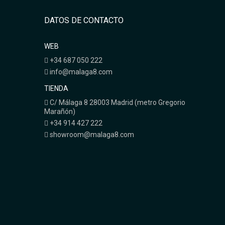
DATOS DE CONTACTO
WEB
+34 687 050 222
info@malaga8.com
TIENDA
C/ Málaga 8 28003 Madrid (metro Gregorio
Marañón)
+34 914 427 222
showroom@malaga8.com