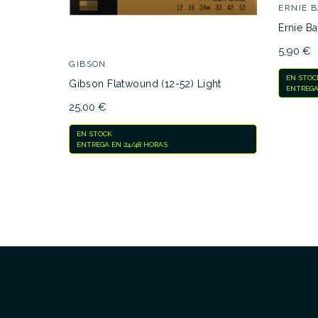
ERNIE 
Ernie Ba
5,90 €
GIBSON
EN STOC
Gibson Flatwound (12-52) Light
ENTREGA
25,00 €
EN STOCK
ENTREGA EN 24/48 HORAS