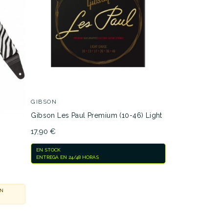
AD038
JUEGELEDAD025
ar
GIBSON
Gibson Les Paul Premium (10-46) Light
17,90 €
EN STOCK
ENTREGA EN 24/48 HORAS
ON