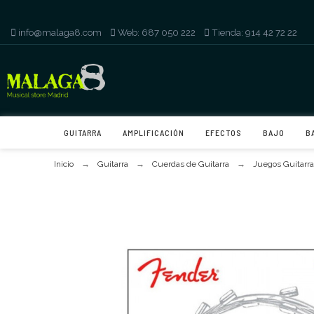
info@malaga8.com
-
Web: 687 050 222
-
Tienda: 914 42 72 22
GUITARRA
AMPLIFICACIÓN
EFECTOS
BAJO
B
Inicio
Guitarra
Cuerdas de Guitarra
Juegos Guitarra