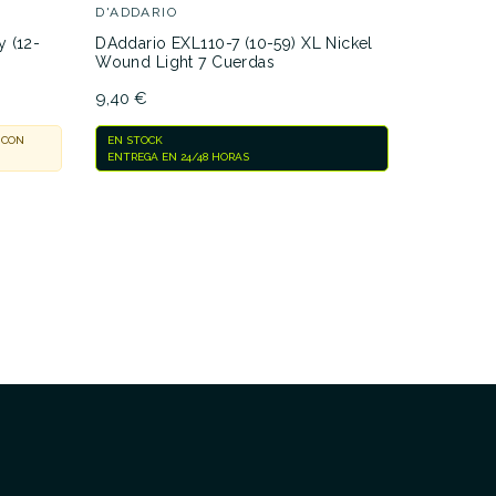
D'ADDARIO
ERNIE BA
y (12-
DAddario EXL110-7 (10-59) XL Nickel
Ernie Bal
Wound Light 7 Cuerdas
Slinky (1
9,40 €
15,29 €
 CON
EN STOCK
EN STOCK
ENTREGA EN 24/48 HORAS
ENTREGA E