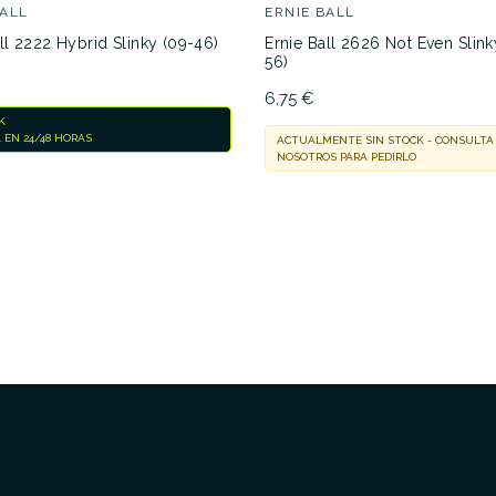
BALL
ERNIE BALL
ll 2222 Hybrid Slinky (09-46)
Ernie Ball 2626 Not Even Slink
56)
6,75 €
K
 EN 24/48 HORAS
ACTUALMENTE SIN STOCK - CONSULTA
NOSOTROS PARA PEDIRLO