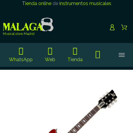
Tienda online
de
instrumentos musicales
WhatsApp
Web
Tienda