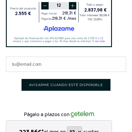
AVISARME CUANDO ESTÉ DISPONIBLE
Págalo a plazos con
223,56
€*
al mes en
cuotas