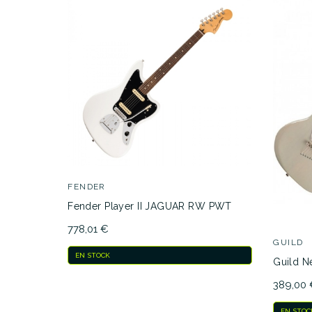
FENDER
Fender Player II JAGUAR RW PWT
778,01 €
GUILD
EN STOCK
Guild N
389,00
EN STOC