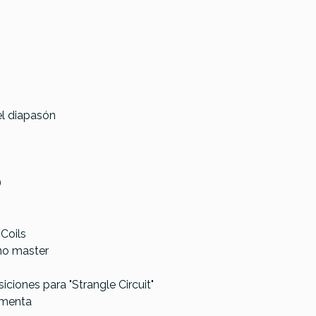
el diapasón
)
 Coils
Fender AM Pro Classic Jazzmaster RW
no master
Faded Dakota Red
ciones para "Strangle Circuit"
 menta