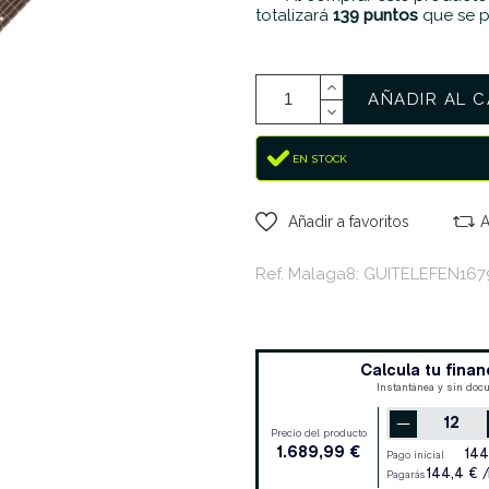
totalizará
139
puntos
que se p
AÑADIR AL C
EN STOCK
Añadir a favoritos
A
Ref. Malaga8: GUITELEFEN167