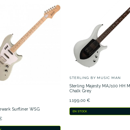
STERLING BY MUSIC MAN
Sterling Majesty MAJ100 HH M
Chalk Grey
1.199,00 €
ewark Surfliner WSG
EN STOCK
 €
K