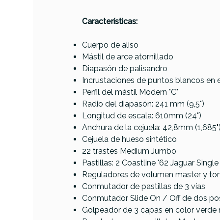
PRODUCTO
Características:
Cuerpo de aliso
Mástil de arce atornillado
Referencia
GUITELEFEN1679
Diapasón de palisandro
Incrustaciones de puntos blancos en 
Perfil del mástil Modern "C"
Radio del diapasón: 241 mm (9,5")
Longitud de escala: 610mm (24")
Anchura de la cejuela: 42,8mm (1,685"
Cejuela de hueso sintético
22 trastes Medium Jumbo
Pastillas: 2 Coastline '62 Jaguar Single
Reguladores de volumen master y to
Conmutador de pastillas de 3 vías
Conmutador Slide On / Off de dos posi
Golpeador de 3 capas en color verde
AVAILABILITY