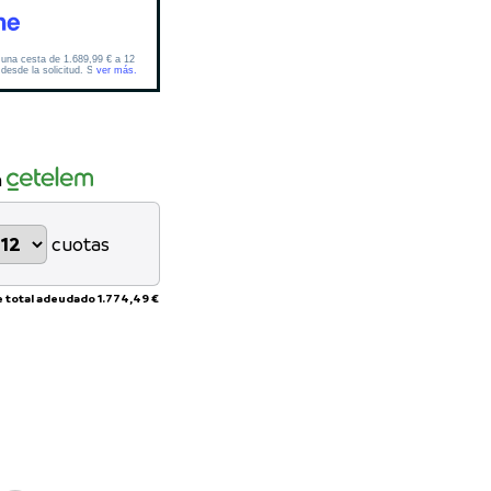
n
cuotas
e total adeudado
1.774,49 €