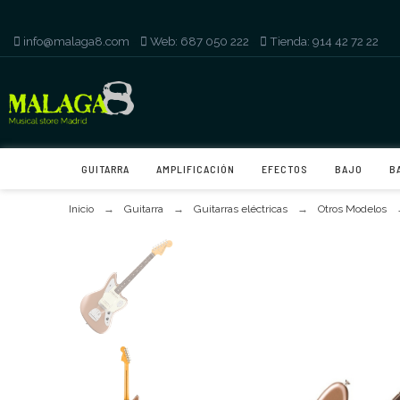
info@malaga8.com
-
Web: 687 050 222
-
Tienda: 914 42 72 22
GUITARRA
AMPLIFICACIÓN
EFECTOS
BAJO
B
Inicio
Guitarra
Guitarras eléctricas
Otros Modelos