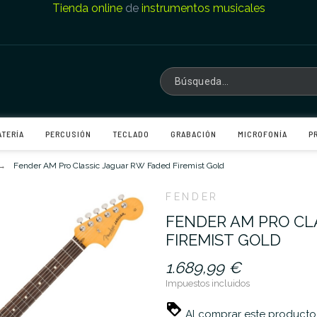
Tienda online
de
instrumentos musicales
ATERÍA
PERCUSIÓN
TECLADO
GRABACIÓN
MICROFONÍA
P
Fender AM Pro Classic Jaguar RW Faded Firemist Gold
FENDER
FENDER AM PRO CL
FIREMIST GOLD
1.689,99 €
Impuestos incluidos
Al comprar este producto