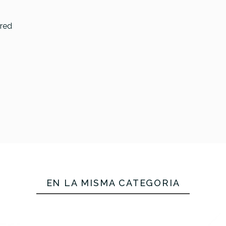
1.699,00 €
1.690
ered
No hay características pa
EN LA MISMA CATEGORÍA