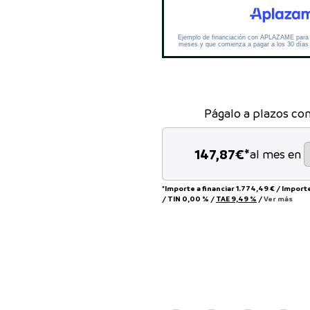
Págalo a plazos co
147,87
€*
al mes en
*Importe a financiar
1.774,49 €
/
Import
/
TIN
0,00 %
/
TAE
9,49 %
/
Ver más