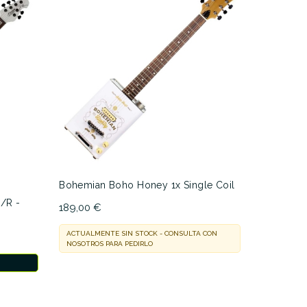
EVH
Bohemian Boho Honey 1x Single Coil
/R -
EVH Wolf
189,00 €
1.188,99 
ACTUALMENTE SIN STOCK - CONSULTA CON
NOSOTROS PARA PEDIRLO
EN STOCK