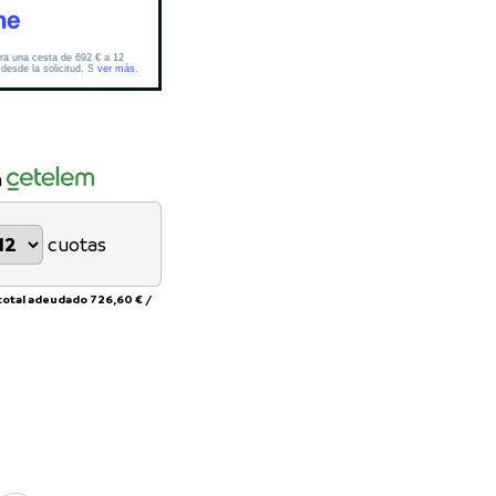
n
cuotas
total adeudado
726,60 €
/