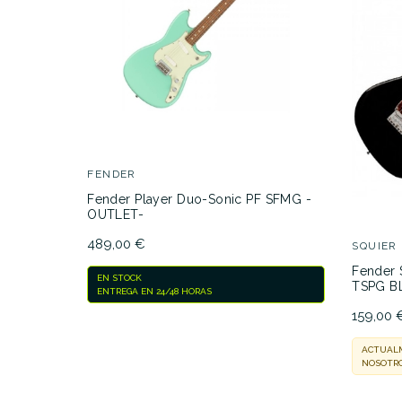
FENDER
Fender Player Duo-Sonic PF SFMG -
OUTLET-
489,00 €
SQUIER
Fender 
EN STOCK
TSPG B
ENTREGA EN 24/48 HORAS
159,00 
ACTUALM
NOSOTRO