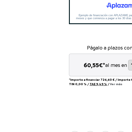
Págalo a plazos co
60,55
€*
al mes en
*Importe a financiar
726,60 €
/
Importe 
TIN
0,00 %
/
TAE
9,49 %
/
Ver más