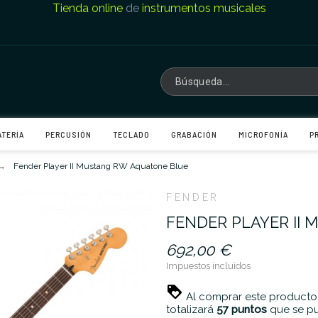
Tienda online
de
instrumentos musicales
ATERÍA
PERCUSIÓN
TECLADO
GRABACIÓN
MICROFONÍA
P
Fender Player II Mustang RW Aquatone Blue
FENDER
FENDER PLAYER II
692,00 €
Impuestos incluidos
Al comprar este producto
totalizará
57
puntos
que se pu