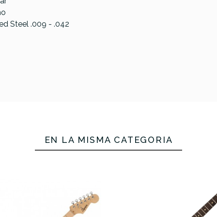
ar
mo
d Steel .009 - .042
EN LA MISMA CATEGORÍA