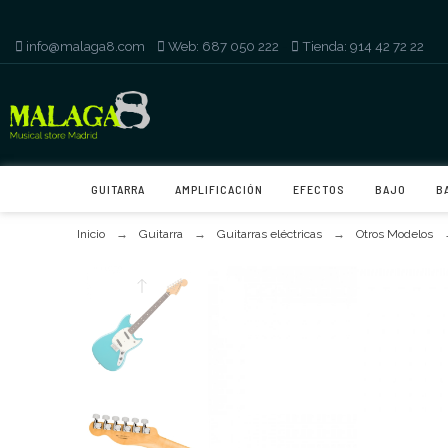
info@malaga8.com
-
Web: 687 050 222
-
Tienda: 914 42 72 22
GUITARRA
AMPLIFICACIÓN
EFECTOS
BAJO
B
Inicio
Guitarra
Guitarras eléctricas
Otros Modelos