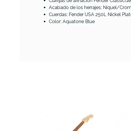
Clavijas de afinación Fender ClassicGe
Acabado de los herrajes: Níquel/Cro
Cuerdas: Fender USA 250L Nickel Plate
Color: Aquatone Blue