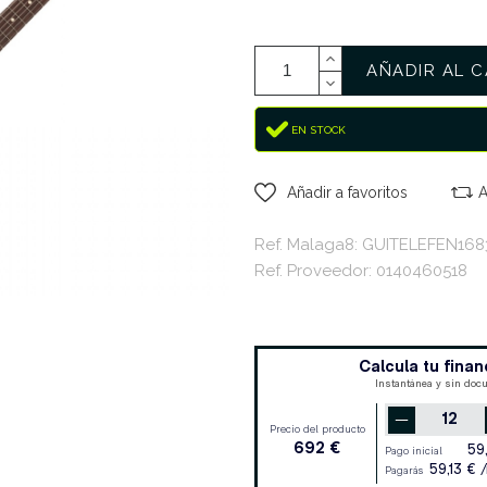
AÑADIR AL C
EN STOCK
Añadir a favoritos
A
Ref. Malaga8: GUITELEFEN168
Ref. Proveedor: 0140460518