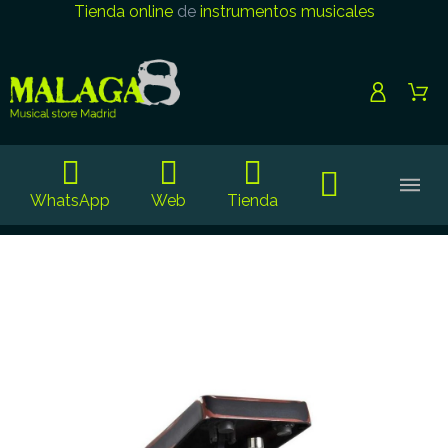
Tienda online
de
instrumentos musicales
WhatsApp
Web
Tienda