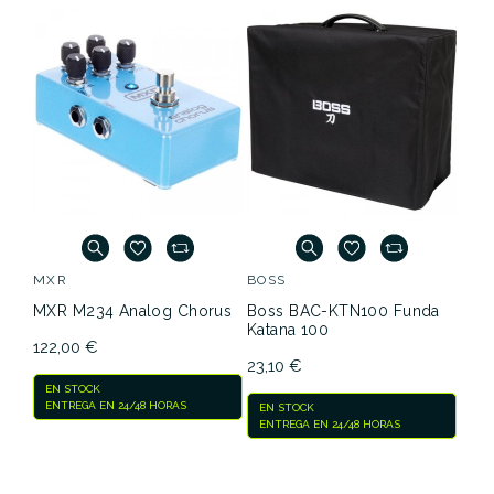
MXR
BOSS
MXR M234 Analog Chorus
Boss BAC-KTN100 Funda
Katana 100
122,00 €
23,10 €
EN STOCK
ENTREGA EN 24/48 HORAS
EN STOCK
ENTREGA EN 24/48 HORAS