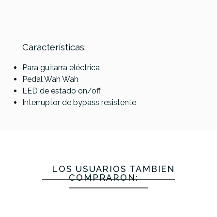
MORLEY
Dunlop
Dunlop
Referencia
PEDAGUIDUN073
EarthQuaker
Características:
MARK
SW95
JB95 Joe
Devices
TREMONTI
Slash
Bonamassa
Spatial
Para guitarra eléctrica
WAH
Cry
Cry Baby
Delivery V2
Pedal Wah Wah
Baby
Wah
LED de estado on/off
Wah
Interruptor de bypass resistente
206,00 €
205,00 €
199,00 €
198,00 €
No hay características para comparar
LOS USUARIOS TAMBIÉN
COMPRARON: