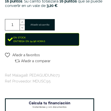
16
puntos
. Su carrito totalizará
16
puntos
que se puede
convertir en un vale de
3,20 €
.
Añadir al carrito
EN STOCK
ENTREGA EN 24/48 HORAS
Añadir a favoritos
Añadir a comparar
Ref. Malaga8: PEDAGUIDUN073
Ref. Proveedor: MDUSC95