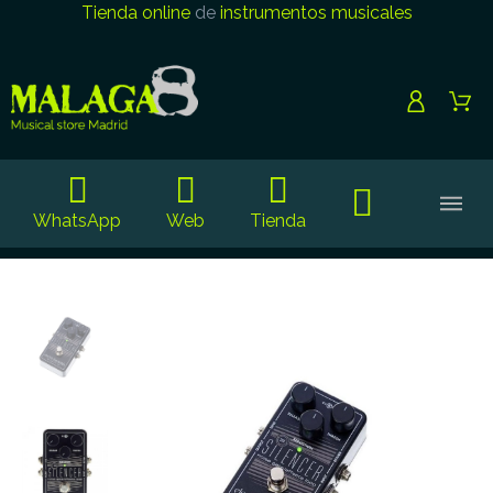
Tienda online
de
instrumentos musicales
WhatsApp
Web
Tienda