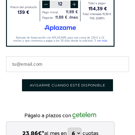
AVISARME CUANDO ESTÉ DISPONIBLE
Págalo a plazos con
23,86
€*
al mes en
cuotas