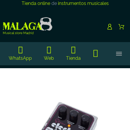
Tienda online
de
instrumentos musicales
WhatsApp
Web
Tienda