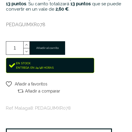
13
puntos
. Su carrito totalizará
13
puntos
que se puede
convertir en un vale de
2,60 €
.
PEDAGUIMXR078
Añadir al carrito
EN STOCK
ENTREGA EN 24/48 HORAS
Añadir a favoritos
Añadir a comparar
Ref. Malaga8: PEDAGUIMXR078