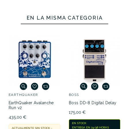
EN LA MISMA CATEGORÍA
EARTHQUAKER
BOSS
EarthQuaker Avalanche
Boss DD-8 Digital Delay
Run v2
175,00 €
435,00 €
EN STOCK
ENTREGA EN 24/48 HORAS
ACTUALMENTE SIN STOCK -