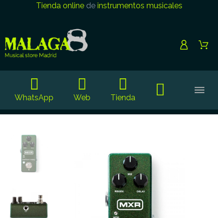
Tienda online
de
instrumentos musicales
WhatsApp
Web
Tienda