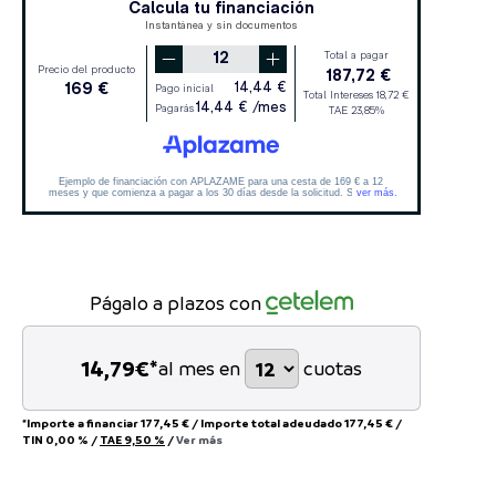
Págalo a plazos con
14,79
€*
al mes en
cuotas
*Importe a financiar
177,45 €
/
Importe total adeudado
177,45 €
/
TIN
0,00 %
/
TAE
9,50 %
/
Ver más