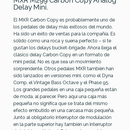
MXR M299 Carbon Copy Analog
Delay Mini.
El MXR Carbon Copy es probablemente uno de
los pedales de delay más exitosos del mundo.
Ibanez
Boss DD-
Mad
Ha sido un éxito de ventas para la compañía. Es
Referencia
PEDAGUIMXR078
Echo ES3
8 Digital
Professor
sólido como una roca y suena perfecto – si te
Catalinbread
Shifter
Delay
Deep
gustan los delays bucket-brigade. Ahora llega el
Montavillian
Blue
clásico delay Carbon Copy en un formato de
Delay
mini pedal. No es que sea un movimiento
Factory
sorprendente. Otros pedales MXR también han
sido lanzados en versiones mini, como el Dyna
179,00 €
179,00 €
178,00 €
175,00 €
Comp, el Vintage Bass Octave y el Phase 95.
Los grandes pedales en una caja pequeña están
No hay características para comparar
de moda, al parecer. Pero aquí una caja más
pequeña no significa que se trata del mismo
efecto embutido en una carcasa más pequeña.
Junto al obligatorio interruptor de modulación
en la parte superior hay también un interruptor