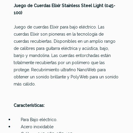
Juego de Cuerdas Elixir Stainless Steel Light (045-
100)
Juego de cuerdas Elixir para bajo eléctrico. Las
cuerdas Elixir son pioneras en la tecnología de
cuerdas recubiertas. Disponibles en un amplio rango
Dunlop
Daddario
de calibres para guitarra eléctrica y acústica, bajo,
Elixir
Referencia
JUEGBAJELX009
Nickel
EXL170-12
Thomastik
banjo y mandolina. Las cuerdas entorchadas están
Nanoweb
Dual
(45-100) 12
JF344
totalmente recubiertas por un polímero que las
5-Str.
Dynamic
Cuerdas
protege. Recubrimiento ultrafino NanoWeb para
Light/Med
Hybrid
Nickel
obtener un sonido brillante y PolyWeb para un sonido
(045-135)
5ST. 45-
Wound
más cálido.
125
56,00 €
55,00 €
54,99 €
45,00 €
Características:
No hay características para comparar
Para Bajo eléctrico.
Acero inoxidable