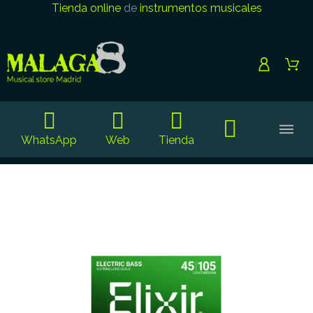
Tienda online
de
instrumentos musicales
WhatsApp
Web
Tienda