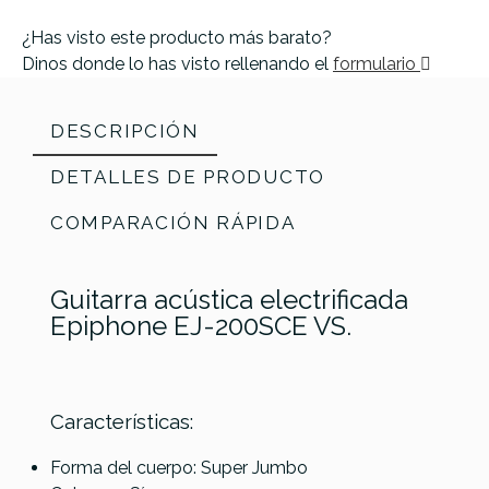
¿Has visto este producto más barato?
Dinos donde lo has visto rellenando el
formulario
DESCRIPCIÓN
DETALLES DE PRODUCTO
COMPARACIÓN RÁPIDA
Guitarra acústica electrificada
Epiphone EJ-200SCE VS.
Características:
Sigma
Sigma
Sigma
Forma del cuerpo: Super Jumbo
GMC-1E
DMC-15E
DM-15E-
Epiphone