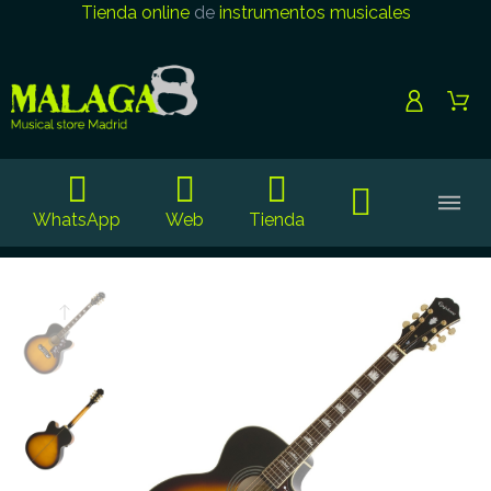
Tienda online
de
instrumentos musicales
WhatsApp
Web
Tienda