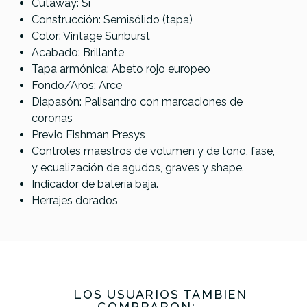
Cutaway: Sí­
AGED
Referencia
GUITACEEPI071
Hummingbird
Construcción: Semisólido (tapa)
Studio Pink
Color: Vintage Sunburst
Acabado: Brillante
551,00 €
550,01 €
550,01 €
549,00 €
Tapa armónica: Abeto rojo europeo
No hay características para comparar
Fondo/Aros: Arce
Diapasón: Palisandro con marcaciones de
coronas
Previo Fishman Presys
Controles maestros de volumen y de tono, fase,
y ecualización de agudos, graves y shape.
Indicador de batería baja.
Herrajes dorados
LOS USUARIOS TAMBIÉN
COMPRARON: