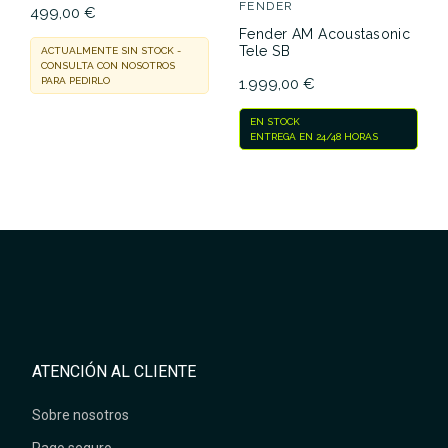
FENDER
499,00 €
Fender AM Acoustasonic
Tele SB
ACTUALMENTE SIN STOCK -
CONSULTA CON NOSOTROS
1.999,00 €
PARA PEDIRLO
EN STOCK
ENTREGA EN 24/48 HORAS
ATENCIÓN AL CLIENTE
Sobre nosotros
Pago seguro