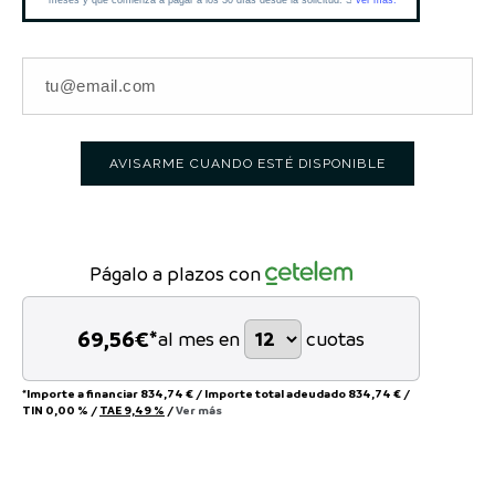
AVISARME CUANDO ESTÉ DISPONIBLE
Págalo a plazos con
69,56
€*
al mes en
cuotas
*Importe a financiar
834,74 €
/
Importe total adeudado
834,74 €
/
TIN
0,00 %
/
TAE
9,49 %
/
Ver más