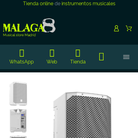
Tienda online
de
instrumentos musicales
WhatsApp
Web
Tienda