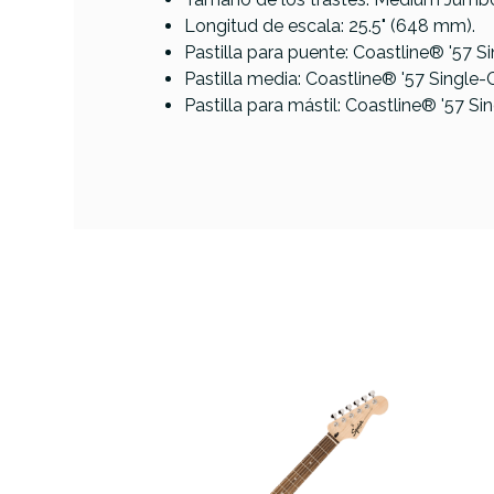
Longitud de escala: 25.5" (648 mm).
Pastilla para puente: Coastline® '57 Si
Pastilla media: Coastline® '57 Single
Pastilla para mástil: Coastline® '57 Si
AVAILABILITY
PRECIO
DESCRIPCIÓN
COLOR
NÚMERO DE CUERDAS
MANEJO