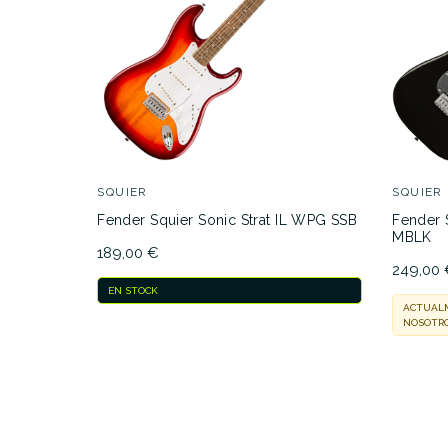
FORMA DEL CUERPO
SQUIER
SQUIER
Fender Squier Sonic Strat IL WPG SSB
Fender 
MBLK
189,00 €
249,00
EN STOCK
ACTUALM
NOSOTRO