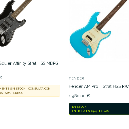
Squier Affinity Strat HSS MBPG
 €
FENDER
Fender AM Pro II Strat HSS R
ENTE SIN STOCK - CONSULTA CON
S PARA PEDIRLO
1.980,00 €
EN STOCK
ENTREGA EN 24/48 HORAS