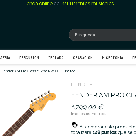
Tienda online
de
instrumentos musicales
ATERÍA
PERCUSIÓN
TECLADO
GRABACIÓN
MICROFONÍA
P
Fender AM Pro Classic Strat RW OLP Limited
FENDER
FENDER AM PRO CLA
1.799,00 €
Impuestos incluidos
Al comprar este producto
totalizará
148
puntos
que se p