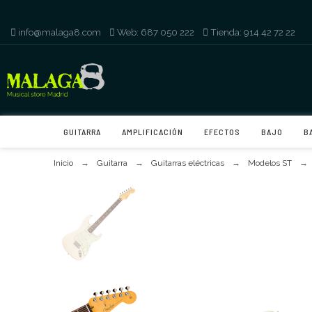
info@malaga8.com
-
Web: 687 050 222
-
Tienda: 914 42 72 22
GUITARRA
AMPLIFICACIÓN
EFECTOS
BAJO
B
Inicio
Guitarra
Guitarras eléctricas
Modelos ST