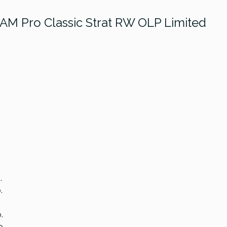
r AM Pro Classic Strat RW OLP Limited
.
.
Ibanez AZ2204NW-DTB Prestige
.
Japan Dark Tide Blue
o.