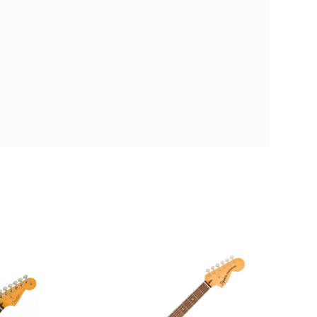
anez RGR5220M-TFG Prestige Japan
,00 €
GUITELEIBA248
Verde
6
Diestro