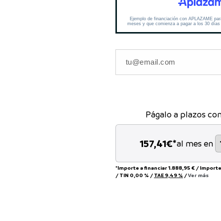
Págalo a plazos co
157,41
€*
al mes en
*Importe a financiar
1.888,95 €
/
Importe
/
TIN
0,00 %
/
TAE
9,49 %
/
Ver más