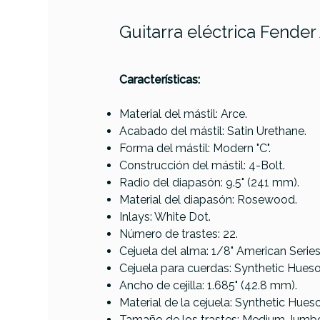
Guitarra eléctrica Fende
PRODUCTO
Características:
Material del mástil: Arce.
Acabado del mástil: Satin Urethane.
Referencia
GUITELEFEN1672
Forma del mástil: Modern "C".
Construcción del mástil: 4-Bolt.
Radio del diapasón: 9.5" (241 mm).
Material del diapasón: Rosewood.
Inlays: White Dot.
Número de trastes: 22.
Cejuela del alma: 1/8" American Series
Cejuela para cuerdas: Synthetic Hueso
Ancho de cejilla: 1.685" (42.8 mm).
Material de la cejuela: Synthetic Hueso
Tamaño de los trastes: Medium Jumb