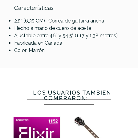
Características:
2.5” (6,35 CM)- Correa de guitarra ancha
Hecho a mano de cuero de aceite
RightOn
RightOn
RightOn
Referencia
CORRGUIFEN073
Ernie Ball
Ajustable entre 46” y 54.5” (1,17 y 1,38 metros)
Carbon
Charm-60
Charm-60
4145 Correa
Fabricada en Canadá
Blk
Blk
Brown
Neopreno
Color: Marrón
Polylock 2
Negra
45,00 €
44,50 €
44,00 €
44,00 €
No hay características para comparar
LOS USUARIOS TAMBIÉN
COMPRARON: