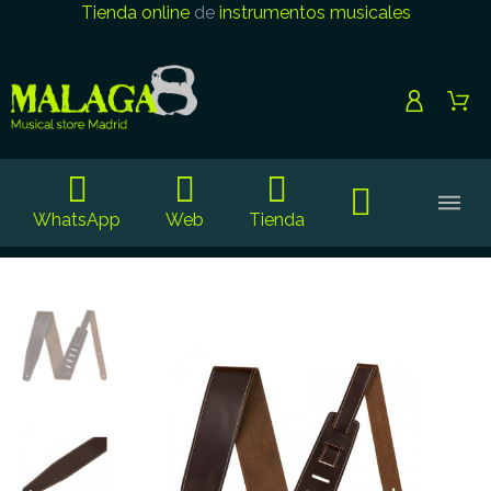
Tienda online
de
instrumentos musicales
WhatsApp
Web
Tienda