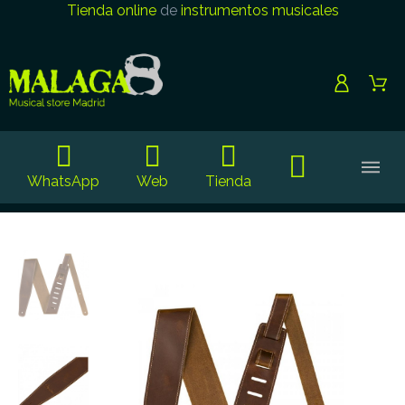
Tienda online
de
instrumentos musicales
WhatsApp
Web
Tienda