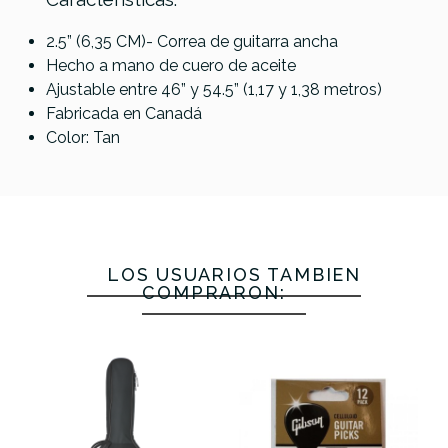
2.5” (6,35 CM)- Correa de guitarra ancha
RightOn
Righton
Hecho a mano de cuero de aceite
Ernie Ball
Referencia
CORRGUIFEN072
Carbon
Bassman
Ajustable entre 46” y 54.5” (1,17 y 1,38 metros)
DAddario
4145
Blk
B-Cork
Fabricada en Canadá
35BAL00-CFT
Correa
Brown
Color: Tan
Neopreno
Neopreno
Comfort
Polylock 2
Autobloqueo
Negra
8,9 cm
46,55 €
46,29 €
45,00 €
44,50 €
LOS USUARIOS TAMBIÉN
COMPRARON:
No hay características para comparar