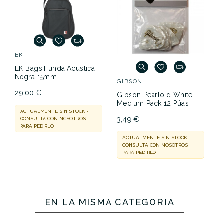
FENDER
Fender FE610 Funda
Eléctrica Black
GIBSON
37,99 €
Gibson Pearloid White
Medium Pack 12 Púas
EN STOCK
3,49 €
ENTREGA EN 24/48 HORAS
ACTUALMENTE SIN STOCK -
CONSULTA CON NOSOTROS
PARA PEDIRLO
EN LA MISMA CATEGORÍA