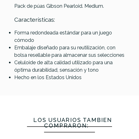
Pack de púas Gibson Pearloid. Medium.
Características:
Ernie
Ernie Ball
Black
Ball 9331
Forma redondeada estándar para un juego
Dunlop Jazz
9336
Mountain
Prodigy
cómodo
Nylon III XL
Prodigy
Púa Tagua
Referencia
PUASGUIGIB044
Negra
Embalaje diseñado para su reutilización, con
1.38 Negra
Teardrop
Flatpick (4
Reuleax
bolsa resellable para almacenar sus selecciones
(Bolsa
Blanca
unidades)
1,5mm
Celuloide de alta calidad utilizado para una
12Unidades)
2,00mm
(Pack 6)
óptima durabilidad, sensación y tono
(Pack 6)
Hecho en los Estados Unidos
15,25 €
15,20 €
15,00 €
14,90 €
No hay características para comparar
LOS USUARIOS TAMBIÉN
COMPRARON: