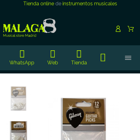
Tienda online
de
instrumentos musicales
WhatsApp
Web
Tienda