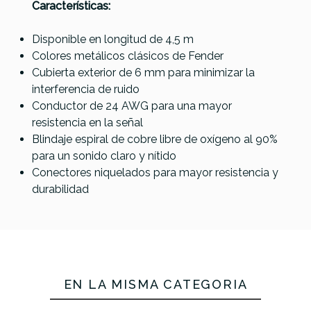
Características:
Ribbon
Angulo
5M
15cm Pack
5,5m
Disponible en longitud de 4,5 m
3
Colores metálicos clásicos de Fender
25,90 €
25,89 €
25,75 €
25,00 €
Cubierta exterior de 6 mm para minimizar la
interferencia de ruido
No hay características para comparar
Conductor de 24 AWG para una mayor
resistencia en la señal
Blindaje espiral de cobre libre de oxígeno al 90%
para un sonido claro y nítido
Conectores niquelados para mayor resistencia y
durabilidad
EN LA MISMA CATEGORÍA