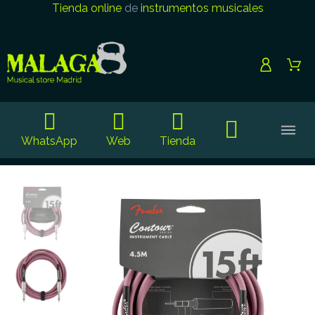
Tienda online
de
instrumentos musicales
WhatsApp
Web
Tienda