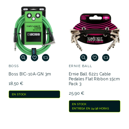
BOSS
ERNIE BALL
Boss BIC-10A-GN 3m
Ernie Ball 6221 Cable
Pedales Flat Ribbon 15cm
18,50 €
Pack 3
25,90 €
EN STOCK
EN STOCK
ENTREGA EN 24/48 HORAS