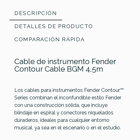
DESCRIPCIÓN
DETALLES DE PRODUCTO
COMPARACIÓN RÁPIDA
Cable de instrumento Fender
Contour Cable BGM 4,5m
Los cables para instrumentos Fender Contour™
Series combinan el inconfundible estilo Fender
con una construcción sólida, que incluye
Ernie Ball
Roland
Ernie Ball
Ernie Ball
Referencia
CABLGUIFEN143
blindaje en espiral y conectores niquelados
6221
RIC-G20A
6085
Ultraflex
duraderos, ideales para cualquier entorno
Cable
Cable
EB6047
musical, ya sea en el escenario o en el estudio.
Pedales
Amarillo
Jack-Jack
Flat
Neón
Blanco -