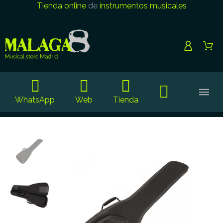
Tienda online
de
instrumentos musicales
WhatsApp
Web
Tienda