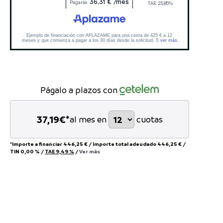
Págalo a plazos con
37,19
€*
al mes en
cuotas
*Importe a financiar
446,25 €
/
Importe total adeudado
446,25 €
/
TIN
0,00 %
/
TAE
9,49 %
/
Ver más