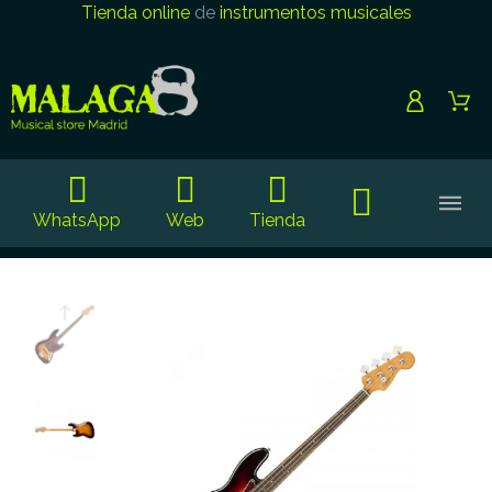
Tienda online
de
instrumentos musicales
WhatsApp
Web
Tienda